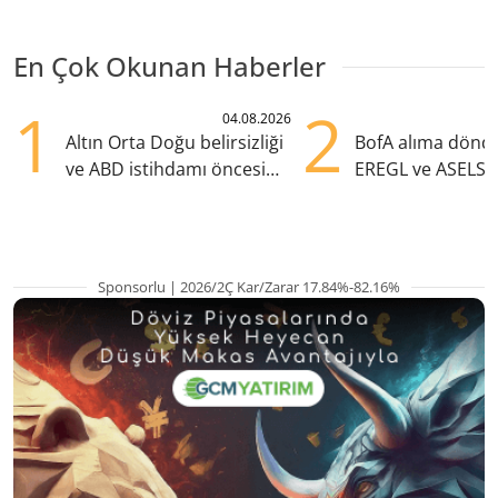
En Çok Okunan Haberler
1
2
04.08.2026
Altın Orta Doğu belirsizliği
BofA alıma dönd
ve ABD istihdamı öncesi
EREGL ve ASELS 
yükselişte
eklendi
Sponsorlu | 2026/2Ç Kar/Zarar 17.84%-82.16%