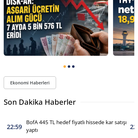
Ekonomi Haberleri
Son Dakika Haberler
BofA 445 TL hedef fiyatlı hissede kar satışı
22:59
22
yaptı