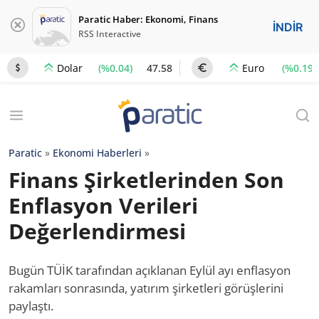
Paratic Haber: Ekonomi, Finans
İNDİR
RSS Interactive
(%0.04)
47.58
(%0.19)
Dolar
Euro
Paratic
»
Ekonomi Haberleri
»
Finans Şirketlerinden Son
Enflasyon Verileri
Değerlendirmesi
Bugün TÜİK tarafından açıklanan Eylül ayı enflasyon
rakamları sonrasında, yatırım şirketleri görüşlerini
paylaştı.