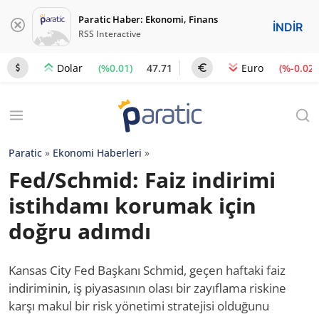
Paratic Haber: Ekonomi, Finans
İNDİR
RSS Interactive
(%0.01)
47.71
(%-0.02)
Dolar
Euro
Paratic
»
Ekonomi Haberleri
»
Fed/Schmid: Faiz indirimi
istihdamı korumak için
doğru adımdı
Kansas City Fed Başkanı Schmid, geçen haftaki faiz
indiriminin, iş piyasasının olası bir zayıflama riskine
karşı makul bir risk yönetimi stratejisi olduğunu