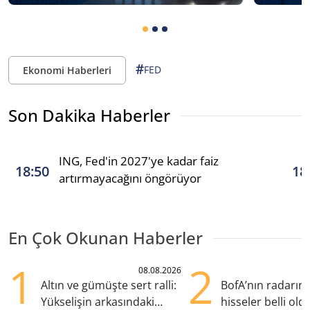
#
FED
Ekonomi Haberleri
Son Dakika Haberler
ING, Fed'in 2027'ye kadar faiz
18:50
18
artırmayacağını öngörüyor
En Çok Okunan Haberler
1
2
08.08.2026
Altın ve gümüşte sert ralli:
BofA’nın radarın
Yükselişin arkasındaki
hisseler belli old