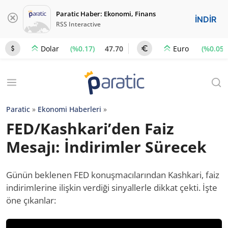
Paratic Haber: Ekonomi, Finans
İNDİR
RSS Interactive
(%0.17)
47.70
(%0.05)
Dolar
Euro
Paratic
»
Ekonomi Haberleri
»
FED/Kashkari’den Faiz
Mesajı: İndirimler Sürecek
Günün beklenen FED konuşmacılarından Kashkari, faiz
indirimlerine ilişkin verdiği sinyallerle dikkat çekti. İşte
öne çıkanlar: