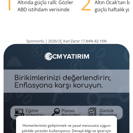
1
2
Altında güçlü ralli: Gözler
Altın Ocak'tan b
ABD istihdam verisinde
güçlü haftalık yük
hazırlanıyor
Sponsorlu | 2026/2Ç Kar/Zarar 17.84%-82.16%
Hizmetlerimizi geliştirmek ve yasal mevzuata uygun
şekilde çerezler kullanıyoruz. Detaylı bilgi ve iptal için