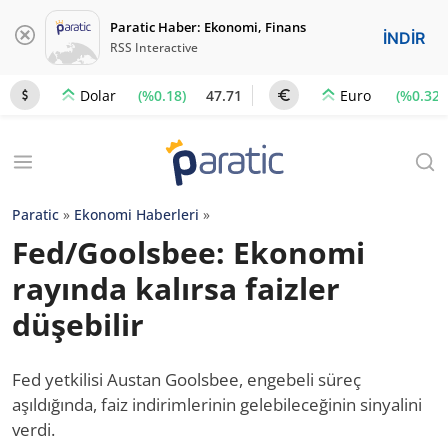
Paratic Haber: Ekonomi, Finans
İNDİR
RSS Interactive
(%0.18)
47.71
(%0.32)
Dolar
Euro
Paratic
»
Ekonomi Haberleri
»
Fed/Goolsbee: Ekonomi
rayında kalırsa faizler
düşebilir
Fed yetkilisi Austan Goolsbee, engebeli süreç
aşıldığında, faiz indirimlerinin gelebileceğinin sinyalini
verdi.