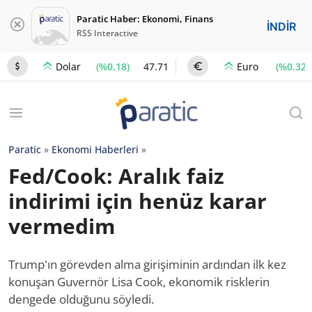
Paratic Haber: Ekonomi, Finans
İNDİR
RSS Interactive
(%0.18)
47.71
(%0.32)
Dolar
Euro
Paratic
»
Ekonomi Haberleri
»
Fed/Cook: Aralık faiz
indirimi için henüz karar
vermedim
Trump'ın görevden alma girişiminin ardından ilk kez
konuşan Guvernör Lisa Cook, ekonomik risklerin
dengede olduğunu söyledi.