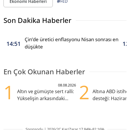
#
FED
Ekonomi Haberleri
Son Dakika Haberler
Çin’de üretici enflasyonu Nisan sonrası en
14:51
12
düşükte
En Çok Okunan Haberler
1
2
08.08.2026
Altın ve gümüşte sert ralli:
Altına ABD istih
Yükselişin arkasındaki
desteği: Haziran
kritik etkenler
yana en yüksek s
Sponsorlu | 2026/2Ç Kar/Zarar 17.84%-82.16%