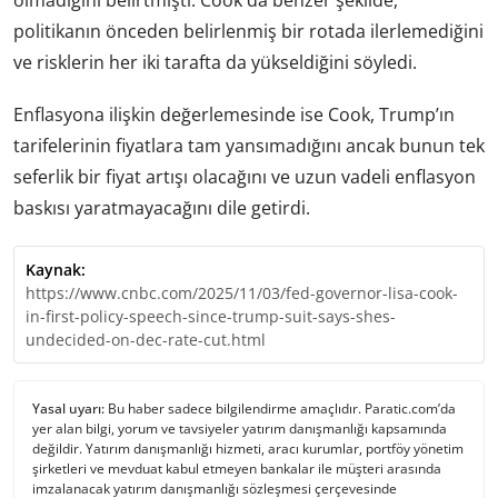
olmadığını belirtmişti. Cook da benzer şekilde,
politikanın önceden belirlenmiş bir rotada ilerlemediğini
ve risklerin her iki tarafta da yükseldiğini söyledi.
Enflasyona ilişkin değerlemesinde ise Cook, Trump’ın
tarifelerinin fiyatlara tam yansımadığını ancak bunun tek
seferlik bir fiyat artışı olacağını ve uzun vadeli enflasyon
baskısı yaratmayacağını dile getirdi.
Kaynak:
https://www.cnbc.com/2025/11/03/fed-governor-lisa-cook-
in-first-policy-speech-since-trump-suit-says-shes-
undecided-on-dec-rate-cut.html
Yasal uyarı:
Bu haber sadece bilgilendirme amaçlıdır. Paratic.com’da
yer alan bilgi, yorum ve tavsiyeler yatırım danışmanlığı kapsamında
değildir. Yatırım danışmanlığı hizmeti, aracı kurumlar, portföy yönetim
şirketleri ve mevduat kabul etmeyen bankalar ile müşteri arasında
imzalanacak yatırım danışmanlığı sözleşmesi çerçevesinde