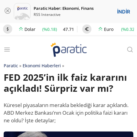
Paratic Haber: Ekonomi, Finans
İNDİR
RSS Interactive
(%0.18)
47.71
(%0.32)
Dolar
Euro
Paratic
»
Ekonomi Haberleri
»
FED 2025’in ilk faiz kararını
açıkladı! Sürpriz var mı?
Küresel piyasaların merakla beklediği karar açıklandı.
ABD Merkez Bankası’nın Ocak için politika faizi kararı
ne oldu? İşte detaylar;