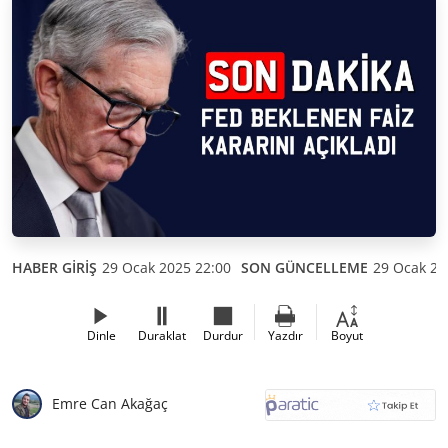
HABER GİRİŞ
29 Ocak 2025 22:00
SON GÜNCELLEME
29 Ocak 20
Dinle
Duraklat
Durdur
Yazdır
Boyut
Emre Can Akağaç