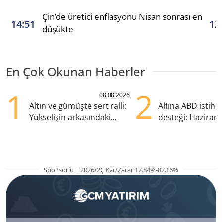
Çin’de üretici enflasyonu Nisan sonrası en
14:51
12
düşükte
En Çok Okunan Haberler
1
2
08.08.2026
Altın ve gümüşte sert ralli:
Altına ABD istih
Yükselişin arkasındaki
desteği: Haziran
kritik etkenler
yana en yüksek s
Sponsorlu | 2026/2Ç Kar/Zarar 17.84%-82.16%