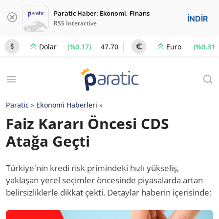
Paratic Haber: Ekonomi, Finans
İNDİR
RSS Interactive
(%0.17)
47.70
(%0.31)
Dolar
Euro
Paratic
»
Ekonomi Haberleri
»
Faiz Kararı Öncesi CDS
Atağa Geçti
Türkiye'nin kredi risk primindeki hızlı yükseliş,
yaklaşan yerel seçimler öncesinde piyasalarda artan
belirsizliklerle dikkat çekti. Detaylar haberin içerisinde;