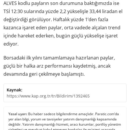
ALVES kodlu payların son durumuna baktığımızda ise
TSİ 12:30 sularında yüzde 2,2 yükselişle 33,44 liradan el
değiştirdiği görülüyor. Haftalık yüzde 1’den fazla
kazanca işaret eden paylar, orta vadede alçalan trend
içinde hareket ederken, bugün güçlü yükselişe işaret
ediyor.
Borsadaki ilk yılını tamamlamaya hazırlanan paylar,
güçlü bir halka arz performansı kaydetmiş, ancak
devamında geri çekilmeye başlamıştı.
Kaynak:
https://www.kap.org.tr/tr/Bildirim/1392465
Yasal uyarı:
Bu haber sadece bilgilendirme amaçlıdır. Paratic.com’da
yer alan bilgi, yorum ve tavsiyeler yatırım danışmanlığı kapsamında
değildir. Yatırım danışmanlığı hizmeti, aracı kurumlar, portföy yönetim
şirketleri ve mevduat kabul etmeyen bankalar ile müşteri arasında