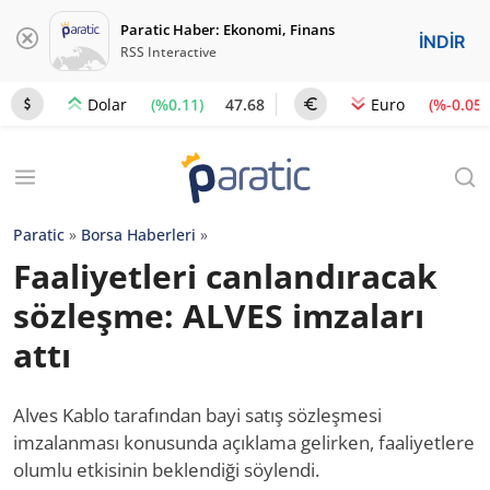
Paratic Haber: Ekonomi, Finans
İNDİR
RSS Interactive
(%0.11)
47.68
(%-0.05)
Dolar
Euro
Paratic
»
Borsa Haberleri
»
Faaliyetleri canlandıracak
sözleşme: ALVES imzaları
attı
Alves Kablo tarafından bayi satış sözleşmesi
imzalanması konusunda açıklama gelirken, faaliyetlere
olumlu etkisinin beklendiği söylendi.