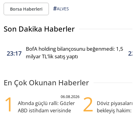
#
ALVES
Borsa Haberleri
Son Dakika Haberler
BofA holding bilançosunu beğenmedi: 1,5
23:17
22
milyar TL’lik satış yaptı
En Çok Okunan Haberler
1
2
06.08.2026
Altında güçlü ralli: Gözler
Döviz piyasaları
ABD istihdam verisinde
bekleyiş hakim: Y
pozisyondan kaçı