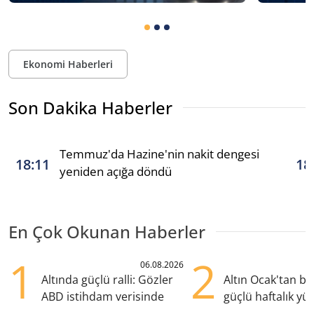
Ekonomi Haberleri
Son Dakika Haberler
Temmuz'da Hazine'nin nakit dengesi
18:11
18
yeniden açığa döndü
En Çok Okunan Haberler
1
2
06.08.2026
Altında güçlü ralli: Gözler
Altın Ocak'tan b
ABD istihdam verisinde
güçlü haftalık yük
hazırlanıyor