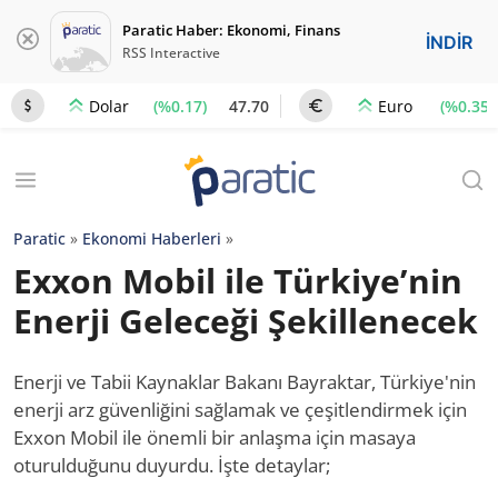
Paratic Haber: Ekonomi, Finans
İNDİR
RSS Interactive
(%0.17)
47.70
(%0.35)
Dolar
Euro
Paratic
»
Ekonomi Haberleri
»
Exxon Mobil ile Türkiye’nin
Enerji Geleceği Şekillenecek
Enerji ve Tabii Kaynaklar Bakanı Bayraktar, Türkiye'nin
enerji arz güvenliğini sağlamak ve çeşitlendirmek için
Exxon Mobil ile önemli bir anlaşma için masaya
oturulduğunu duyurdu. İşte detaylar;