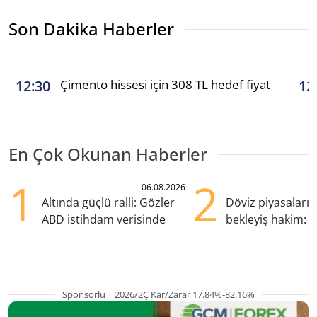
Son Dakika Haberler
Çimento hissesi için 308 TL hedef fiyat
12:30
12
En Çok Okunan Haberler
1
2
06.08.2026
Altında güçlü ralli: Gözler
Döviz piyasaları
ABD istihdam verisinde
bekleyiş hakim: Y
pozisyondan kaçı
Sponsorlu | 2026/2Ç Kar/Zarar 17.84%-82.16%