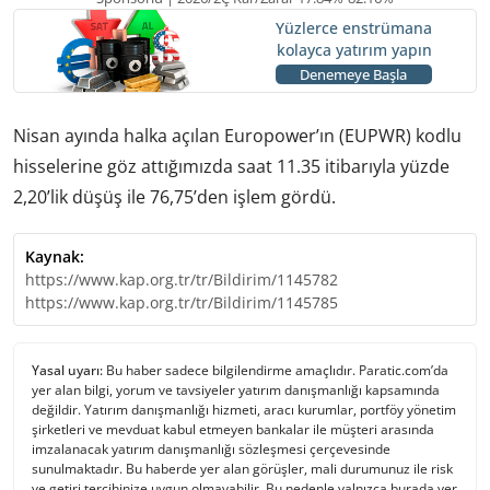
Yüzlerce enstrümana
kolayca yatırım yapın
Denemeye Başla
Nisan ayında halka açılan Europower’ın (EUPWR) kodlu
hisselerine göz attığımızda saat 11.35 itibarıyla yüzde
2,20’lik düşüş ile 76,75’den işlem gördü.
Kaynak:
https://www.kap.org.tr/tr/Bildirim/1145782
https://www.kap.org.tr/tr/Bildirim/1145785
Yasal uyarı:
Bu haber sadece bilgilendirme amaçlıdır. Paratic.com’da
yer alan bilgi, yorum ve tavsiyeler yatırım danışmanlığı kapsamında
değildir. Yatırım danışmanlığı hizmeti, aracı kurumlar, portföy yönetim
şirketleri ve mevduat kabul etmeyen bankalar ile müşteri arasında
imzalanacak yatırım danışmanlığı sözleşmesi çerçevesinde
sunulmaktadır. Bu haberde yer alan görüşler, mali durumunuz ile risk
ve getiri tercihinize uygun olmayabilir. Bu nedenle yalnızca burada yer