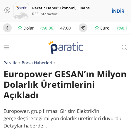
Paratic Haber: Ekonomi, Finans
İNDİR
RSS Interactive
(%0.06)
47.60
(%0.1)
Dolar
Euro
Paratic
»
Borsa Haberleri
»
Europower GESAN’ın Milyon
Dolarlık Üretimlerini
Açıkladı
Europower, grup firması Girişim Elektrik'in
gerçekleştireceği milyon dolarlık üretimleri duyurdu.
Detaylar haberde...