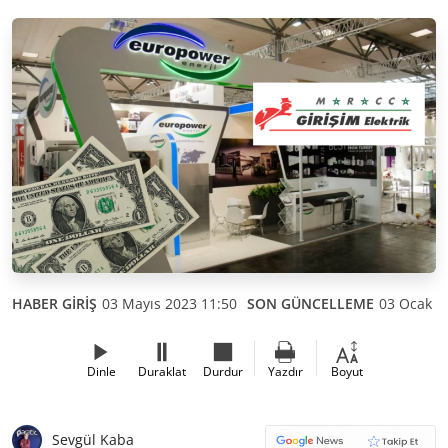
HABER GİRİŞ
03 Mayıs 2023 11:50
SON GÜNCELLEME
03 Ocak 2
Dinle
Duraklat
Durdur
Yazdır
Boyut
Sevgül Kaba