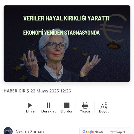
HABER GİRİŞ
22 Mayıs 2025 12:26
Dinle
Duraklat
Durdur
Yazdır
Boyut
Nesrin Zaman