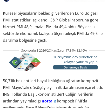
Küresel piyasaların beklediği verilerden Euro Bölgesi
PMI istatistikleri açıklandı. S&P Global raporuna göre
hizmet PMI 48,9, imalat PMI da 49,4 oldu. Böylece iki
sektörde ekonomik faaliyeti ölçen bileşik PMI da 49,5 ile
daralma bölgesine geçti.
Sponsorlu | 2026/2Ç Kar/Zarar 17.84%-82.16%
Türkiye’nin dev şirketlerine
kolayca yatırım yapın
Denemeye Başla
50,7’lik beklentileri hayal kırıklığına uğratan kompozit
PMI, Mayıs’taki düşüşüyle yılın ilk daralmasını işaretledi.
ING Hollanda Baş Ekonomisti Bert Colijin, verilerin
ardından yayımladığı
notta
kompozit PMI’da
gerilemenin Euro Bölgesi’nin tekrar durgunluğa