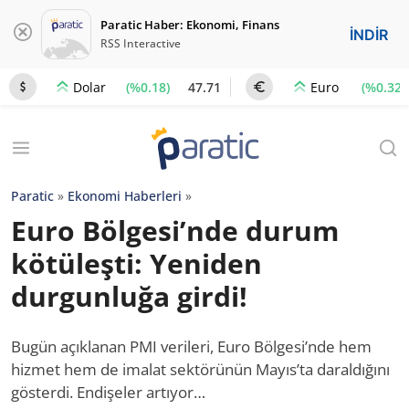
Paratic Haber: Ekonomi, Finans
İNDİR
RSS Interactive
(%0.18)
47.71
(%0.32)
Dolar
Euro
Paratic
»
Ekonomi Haberleri
»
Euro Bölgesi’nde durum
kötüleşti: Yeniden
durgunluğa girdi!
Bugün açıklanan PMI verileri, Euro Bölgesi’nde hem
hizmet hem de imalat sektörünün Mayıs’ta daraldığını
gösterdi. Endişeler artıyor…