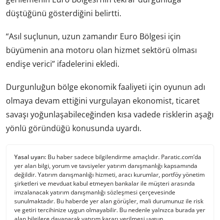
düştüğünü gösterdiğini belirtti.
“Asıl suçlunun, uzun zamandır Euro Bölgesi için
büyümenin ana motoru olan hizmet sektörü olması
endişe verici” ifadelerini ekledi.
Durgunluğun bölge ekonomik faaliyeti için oyunun adı
olmaya devam ettiğini vurgulayan ekonomist, ticaret
savaşı yoğunlaşabileceğinden kısa vadede risklerin aşağı
yönlü göründüğü konusunda uyardı.
Yasal uyarı:
Bu haber sadece bilgilendirme amaçlıdır. Paratic.com’da
yer alan bilgi, yorum ve tavsiyeler yatırım danışmanlığı kapsamında
değildir. Yatırım danışmanlığı hizmeti, aracı kurumlar, portföy yönetim
şirketleri ve mevduat kabul etmeyen bankalar ile müşteri arasında
imzalanacak yatırım danışmanlığı sözleşmesi çerçevesinde
sunulmaktadır. Bu haberde yer alan görüşler, mali durumunuz ile risk
ve getiri tercihinize uygun olmayabilir. Bu nedenle yalnızca burada yer
alan bilgilere dayanarak yatırım kararı verilmesi uygun