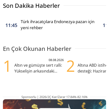
Son Dakika Haberler
Türk ihracatçılara Endonezya pazarı için
11:45
11
yeni rehber
En Çok Okunan Haberler
1
2
08.08.2026
Altın ve gümüşte sert ralli:
Altına ABD istih
Yükselişin arkasındaki
desteği: Haziran
kritik etkenler
yana en yüksek s
Sponsorlu | 2026/2Ç Kar/Zarar 17.84%-82.16%