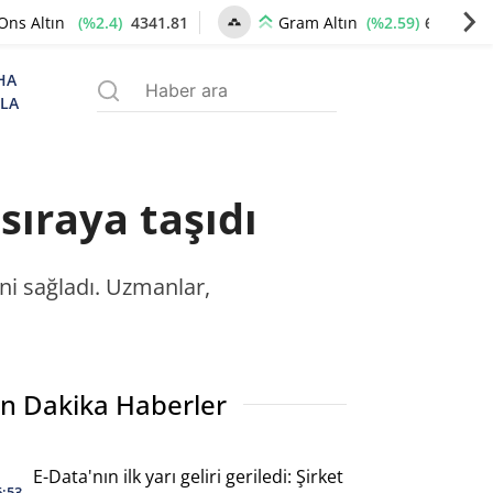
(%2.4)
4341.81
(%2.59)
6660.55
Ons Altın
Gram Altın
HA
ZLA
sıraya taşıdı
ni sağladı. Uzmanlar,
n Dakika Haberler
E-Data'nın ilk yarı geliri geriledi: Şirket
6:53