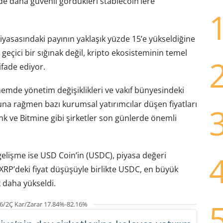
de daha güvenli gördükleri stablecoin’lere
piyasasındaki payının yaklaşık yüzde 15’e yükseldiğine
a geçici bir sığınak değil, kripto ekosisteminin temel
ifade ediyor.
de yönetim değişiklikleri ve vakıf bünyesindeki
na rağmen bazı kurumsal yatırımcılar düşen fiyatları
ink ve Bitmine gibi şirketler son günlerde önemli
gelişme ise USD Coin’in (USDC), piyasa değeri
XRP’deki fiyat düşüşüyle birlikte USDC, en büyük
 daha yükseldi.
6/2Ç Kar/Zarar 17.84%-82.16%