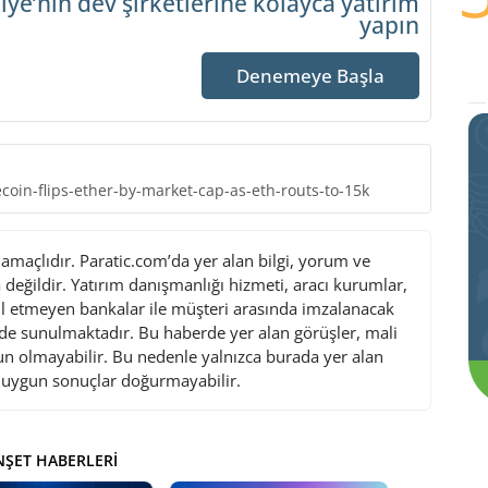
iye’nin dev şirketlerine
kolayca yatırım
yapın
Denemeye Başla
coin-flips-ether-by-market-cap-as-eth-routs-to-15k
maçlıdır. Paratic.com’da yer alan bilgi, yorum ve
değildir. Yatırım danışmanlığı hizmeti, aracı kurumlar,
l etmeyen bankalar ile müşteri arasında imzalanacak
de sunulmaktadır. Bu haberde yer alan görüşler, mali
gun olmayabilir. Bu nedenle yalnızca burada yer alan
i uygun sonuçlar doğurmayabilir.
ŞET HABERLERI