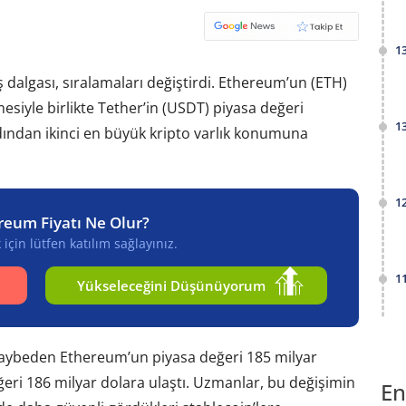
1
 dalgası, sıralamaları değiştirdi. Ethereum’un (ETH)
mesiyle birlikte Tether’in (USDT) piyasa değeri
1
dından ikinci en büyük kripto varlık konumuna
1
reum Fiyatı Ne Olur?
için lütfen katılım sağlayınız.
1
Yükseleceğini Düşünüyorum
kaybeden Ethereum’un piyasa değeri 185 milyar
eğeri 186 milyar dolara ulaştı. Uzmanlar, bu değişimin
En