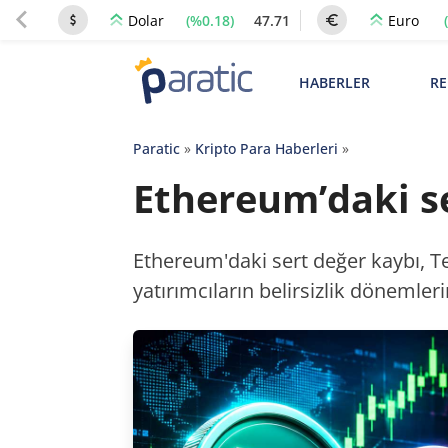
(%0.18)
47.71
Dolar
Euro
HABERLER
RE
Paratic
»
Kripto Para Haberleri
»
Ethereum’daki ser
Ethereum'daki sert değer kaybı, Te
yatırımcıların belirsizlik dönemler