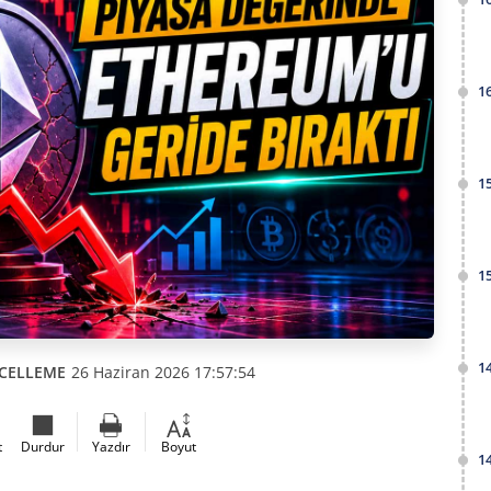
1
1
1
1
CELLEME
26 Haziran 2026 17:57:54
t
Durdur
Yazdır
Boyut
1