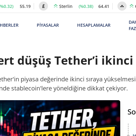
(%0.32)
55.19
(%0.38)
64.41
Sterlin
DA
HBERLER
PİYASALAR
HESAPLAMALAR
FA
t düşüş Tether’i ikinci 
ther'in piyasa değerinde ikinci sıraya yükselmesi
inde stablecoin'lere yöneldiğine dikkat çekiyor.
So
1