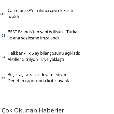
CarrefourSA’nın ikinci çeyrek zararı
3:45
azaldı
BEST Brands'tan yeni iş ilişkisi: Turka
3:01
ile ana sözleşme imzalandı
Halkbank ilk 6 ay bilançosunu açıkladı:
2:24
Aktifler 5 trilyon TL'ye yaklaştı
Beşiktaş'ta zarar devam ediyor:
1:43
Denetim raporunda kritik uyarılar
 Çok Okunan Haberler