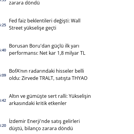
zarara döndü
Fed faiz beklentileri değişti: Wall
6:25
Street yükselişe geçti
Borusan Boru'dan güçlü ilk yarı
5:40
performansı: Net kar 1,8 milyar TL
BofA’nın radarındaki hisseler belli
5:09
oldu: Zirvede TRALT, satışta THYAO
Altın ve gümüşte sert ralli: Yükselişin
4:42
arkasındaki kritik etkenler
İzdemir Enerji'nde satış gelirleri
4:20
düştü, bilanço zarara döndü