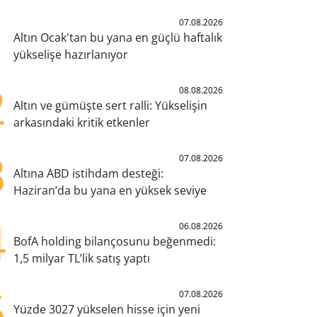
1
07.08.2026
Altın Ocak'tan bu yana en güçlü haftalık
yükselişe hazırlanıyor
2
08.08.2026
Altın ve gümüşte sert ralli: Yükselişin
arkasındaki kritik etkenler
3
07.08.2026
Altına ABD istihdam desteği:
Haziran’da bu yana en yüksek seviye
4
06.08.2026
BofA holding bilançosunu beğenmedi:
1,5 milyar TL’lik satış yaptı
5
07.08.2026
Yüzde 3027 yükselen hisse için yeni