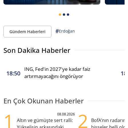
#
Erdoğan
Gündem Haberleri
Son Dakika Haberler
ING, Fed'in 2027'ye kadar faiz
18:50
18
artırmayacağını öngörüyor
En Çok Okunan Haberler
1
2
08.08.2026
Altın ve gümüşte sert ralli:
BofA’nın radarın
Yükselişin arkasındaki
hisseler belli old