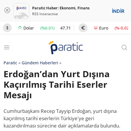
Paratic Haber: Ekonomi, Finans
İNDİR
RSS Interactive
(%0.01)
47.71
(%-0.02)
Dolar
Euro
Paratic
»
Gündem Haberleri
»
Erdoğan’dan Yurt Dışına
Kaçırılmış Tarihi Eserler
Mesajı
Cumhurbaşkanı Recep Tayyip Erdoğan, yurt dışına
kaçırılmış tarihi eserlerin Türkiye'ye geri
kazandırılması sürecine dair açıklamalarda bulundu.