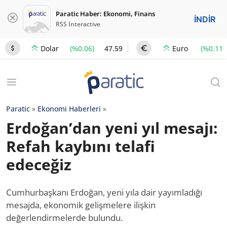
Paratic Haber: Ekonomi, Finans
İNDİR
RSS Interactive
(%0.06)
47.59
(%0.11)
Dolar
Euro
Paratic
»
Ekonomi Haberleri
»
Erdoğan’dan yeni yıl mesajı:
Refah kaybını telafi
edeceğiz
Cumhurbaşkanı Erdoğan, yeni yıla dair yayımladığı
mesajda, ekonomik gelişmelere ilişkin
değerlendirmelerde bulundu.