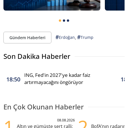
#
#
,
Erdoğan
Trump
Gündem Haberleri
Son Dakika Haberler
ING, Fed'in 2027'ye kadar faiz
18:50
18
artırmayacağını öngörüyor
En Çok Okunan Haberler
1
2
08.08.2026
Altın ve gümüşte sert ralli:
BofA’nın radarın