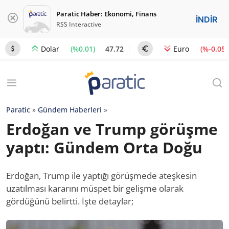
Paratic Haber: Ekonomi, Finans
İNDİR
RSS Interactive
(%0.01)
47.72
(%-0.05)
Dolar
Euro
Paratic
»
Gündem Haberleri
»
Erdoğan ve Trump görüşme
yaptı: Gündem Orta Doğu
Erdoğan, Trump ile yaptığı görüşmede ateşkesin
uzatılması kararını müspet bir gelişme olarak
gördüğünü belirtti. İşte detaylar;