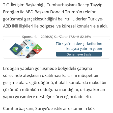
T.C. İletişim Başkanlığı, Cumhurbaşkanı Recep Tayyip
Erdoğan ile ABD Başkanı Donald Trump’ın telefon
görüşmesi gerçekleştirdiğini belirtti. Liderler Türkiye-
ABD ikili ilişkileri ile bölgesel ve küresel konuları ele aldı.
Sponsorlu | 2026/2Ç Kar/Zarar 17.84%-82.16%
Türkiye’nin dev şirketlerine
kolayca yatırım yapın
Denemeye Başla
Erdoğan yapılan görüşmede bölgedeki çatışma
sürecinde ateşkesin uzatılması kararını müspet bir
gelişme olarak gördüğünü, ihtilaflı konularda makul bir
çözümün mümkün olduğuna inandığını, ortaya konan
yapıcı girişimlere desteğin süreceğini ifade etti.
Cumhurbaşkanı, Suriye’de istikrar ortamının kök