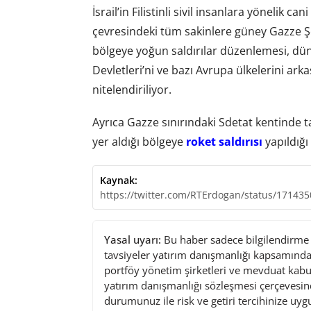
İsrail’in Filistinli sivil insanlara yönelik ca
çevresindeki tüm sakinlere güney Gazze Şe
bölgeye yoğun saldırılar düzenlemesi, d
Devletleri’ni ve bazı Avrupa ülkelerini arkas
nitelendiriliyor.
Ayrıca Gazze sınırındaki Sdetat kentinde t
yer aldığı bölgeye
roket saldırısı
yapıldığı
Kaynak:
https://twitter.com/RTErdogan/status/17143
Yasal uyarı:
Bu haber sadece bilgilendirme a
tavsiyeler yatırım danışmanlığı kapsamında 
portföy yönetim şirketleri ve mevduat kabu
yatırım danışmanlığı sözleşmesi çerçevesin
durumunuz ile risk ve getiri tercihinize uy