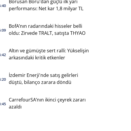
Borusan Boru'dan güçlü ilk yarı
5:40
performansı: Net kar 1,8 milyar TL
BofA’nın radarındaki hisseler belli
5:09
oldu: Zirvede TRALT, satışta THYAO
Altın ve gümüşte sert ralli: Yükselişin
4:42
arkasındaki kritik etkenler
İzdemir Enerji'nde satış gelirleri
4:20
düştü, bilanço zarara döndü
CarrefourSA’nın ikinci çeyrek zararı
3:45
azaldı