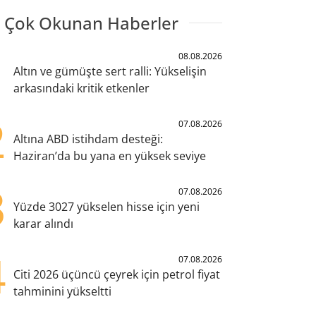
 Çok Okunan Haberler
1
08.08.2026
Altın ve gümüşte sert ralli: Yükselişin
arkasındaki kritik etkenler
2
07.08.2026
Altına ABD istihdam desteği:
Haziran’da bu yana en yüksek seviye
3
07.08.2026
Yüzde 3027 yükselen hisse için yeni
karar alındı
4
07.08.2026
Citi 2026 üçüncü çeyrek için petrol fiyat
tahminini yükseltti