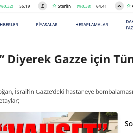
(%0.32)
55.19
(%0.38)
64.41
Sterlin
DA
HBERLER
PİYASALAR
HESAPLAMALAR
FA
” Diyerek Gazze için T
an, İsrail’in Gazze’deki hastaneye bombalamas
etaylar;
So