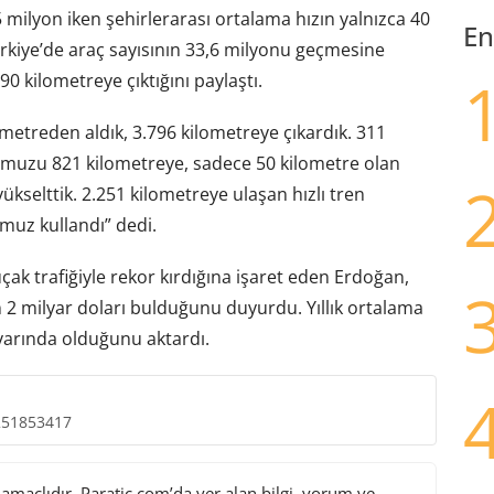
5 milyon iken şehirlerarası ortalama hızın yalnızca 40
En
rkiye’de araç sayısının 33,6 milyonu geçmesine
0 kilometreye çıktığını paylaştı.
metreden aldık, 3.796 kilometreye çıkardık. 311
muzu 821 kilometreye, sadece 50 kilometre olan
selttik. 2.251 kilometreye ulaşan hızlı tren
muz kullandı” dedi.
çak trafiğiyle rekor kırdığına işaret eden Erdoğan,
n 2 milyar doları bulduğunu duyurdu. Yıllık ortalama
ivarında olduğunu aktardı.
251853417
maçlıdır. Paratic.com’da yer alan bilgi, yorum ve