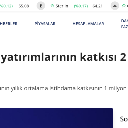
(%0.12)
55.08
(%0.17)
64.21
Sterlin
DA
HBERLER
PİYASALAR
HESAPLAMALAR
FA
yatırımlarının katkısı 2
nın yıllık ortalama istihdama katkısının 1 milyon
So