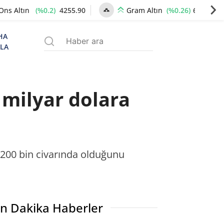
(%0.2)
4255.90
(%0.26)
6512.85
Ons Altın
Gram Altın
HA
ZLA
 milyar dolara
 200 bin civarında olduğunu
n Dakika Haberler