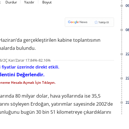
t
Durdur
Yazdır
Boyut
0
0
ziran’da gerçekleştirilen kabine toplantısının
malarda bulundu.
2
6/2Ç Kar/Zarar 17.84%-82.16%
fiyatlar üzerinde direkt etkili.
lentini Değerlendir.
2
eneme Hesabı Açmak İçin Tıklayın.
arında 80 milyar dolar, hava yollarında ise 35,5
2
larını söyleyen Erdoğan, yatırımlar sayesinde 2002’de
unluğunu bugün 30 bin 51 kilometreye çıkardıklarını