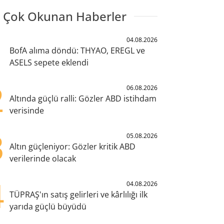
 Çok Okunan Haberler
1
04.08.2026
BofA alıma döndü: THYAO, EREGL ve
ASELS sepete eklendi
2
06.08.2026
Altında güçlü ralli: Gözler ABD istihdam
verisinde
3
05.08.2026
Altın güçleniyor: Gözler kritik ABD
verilerinde olacak
4
04.08.2026
TÜPRAŞ'ın satış gelirleri ve kârlılığı ilk
yarıda güçlü büyüdü