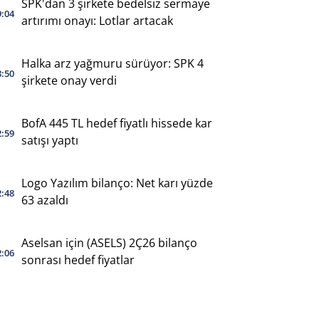
SPK'dan 3 şirkete bedelsiz sermaye
9:04
artırımı onayı: Lotlar artacak
Halka arz yağmuru sürüyor: SPK 4
8:50
şirkete onay verdi
BofA 445 TL hedef fiyatlı hissede kar
2:59
satışı yaptı
Logo Yazılım bilanço: Net karı yüzde
2:48
63 azaldı
Aselsan için (ASELS) 2Ç26 bilanço
2:06
sonrası hedef fiyatlar