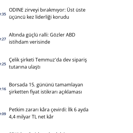
ODINE zirveyi bırakmıyor: Üst üste
9:35
üçüncü kez liderliği korudu
Altında güçlü ralli: Gözler ABD
9:27
istihdam verisinde
Çelik şirketi Temmuz'da dev sipariş
9:25
tutarına ulaştı
Borsada 15. gününü tamamlayan
9:16
şirketten fiyat istikrarı açıklaması
Petkim zararı kâra çevirdi: İlk 6 ayda
9:09
4,4 milyar TL net kâr