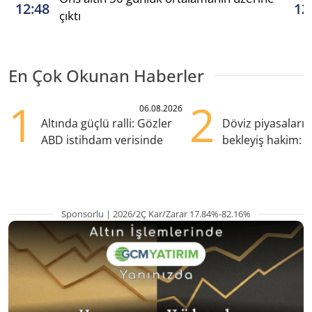
12:48
12
çıktı
En Çok Okunan Haberler
1
2
06.08.2026
Altında güçlü ralli: Gözler
Döviz piyasaları
ABD istihdam verisinde
bekleyiş hakim: Y
pozisyondan kaçı
Sponsorlu | 2026/2Ç Kar/Zarar 17.84%-82.16%