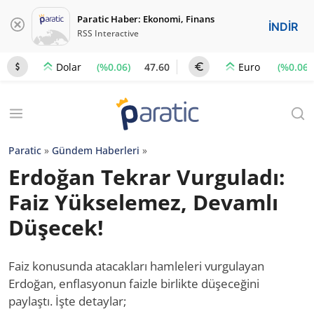
Paratic Haber: Ekonomi, Finans
İNDİR
RSS Interactive
(%0.06)
47.60
(%0.06)
Dolar
Euro
Paratic
»
Gündem Haberleri
»
Erdoğan Tekrar Vurguladı:
Faiz Yükselemez, Devamlı
Düşecek!
Faiz konusunda atacakları hamleleri vurgulayan
Erdoğan, enflasyonun faizle birlikte düşeceğini
paylaştı. İşte detaylar;