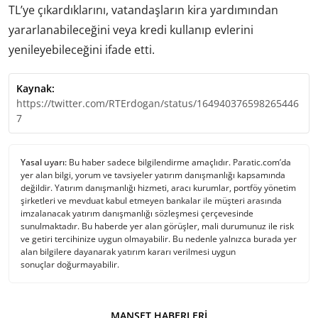
TL’ye çıkardıklarını, vatandaşların kira yardımından
yararlanabileceğini veya kredi kullanıp evlerini
yenileyebileceğini ifade etti.
Kaynak:
https://twitter.com/RTErdogan/status/164940376598265446
7
Yasal uyarı:
Bu haber sadece bilgilendirme amaçlıdır. Paratic.com’da
yer alan bilgi, yorum ve tavsiyeler yatırım danışmanlığı kapsamında
değildir. Yatırım danışmanlığı hizmeti, aracı kurumlar, portföy yönetim
şirketleri ve mevduat kabul etmeyen bankalar ile müşteri arasında
imzalanacak yatırım danışmanlığı sözleşmesi çerçevesinde
sunulmaktadır. Bu haberde yer alan görüşler, mali durumunuz ile risk
ve getiri tercihinize uygun olmayabilir. Bu nedenle yalnızca burada yer
alan bilgilere dayanarak yatırım kararı verilmesi uygun
sonuçlar doğurmayabilir.
MANŞET HABERLERI