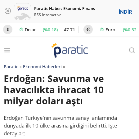
Paratic Haber: Ekonomi, Finans
İNDİR
RSS Interactive
(%0.18)
47.71
(%0.32)
Dolar
Euro
Paratic
»
Ekonomi Haberleri
»
Erdoğan: Savunma ve
havacılıkta ihracat 10
milyar doları aştı
Erdoğan Türkiye’nin savunma sanayi anlamında
dünyada ilk 10 ülke arasına girdiğini belirtti. İşte
detaylar;