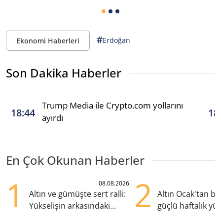
#
Erdoğan
Ekonomi Haberleri
Son Dakika Haberler
Trump Media ile Crypto.com yollarını
18:44
18
ayırdı
En Çok Okunan Haberler
1
2
08.08.2026
Altın ve gümüşte sert ralli:
Altın Ocak'tan b
Yükselişin arkasındaki
güçlü haftalık yük
kritik etkenler
hazırlanıyor