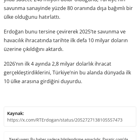
savunma sanayinde yüzde 80 oranında dışa bağımlı bir
ülke olduğunu hatırlattı.
Erdoğan bunu tersine çevirerek 2025’te savunma ve
havacılık ihracatında tarihte ilk defa 10 milyar doların
üzerine çıkıldığını aktardı.
2026’nın ilk 4 ayında 2,8 milyar dolarlık ihracat
gerçekleştirdiklerini, Türkiye’nin bu alanda dünyada ilk
10 ülke arasına girdiğini duyurdu.
Kaynak:
https://x.com/RTErdogan/status/2052727138105557473
Yasal uyarı:
Bu haber sadece bilgilendirme amaçlıdır. Paratic.com’da