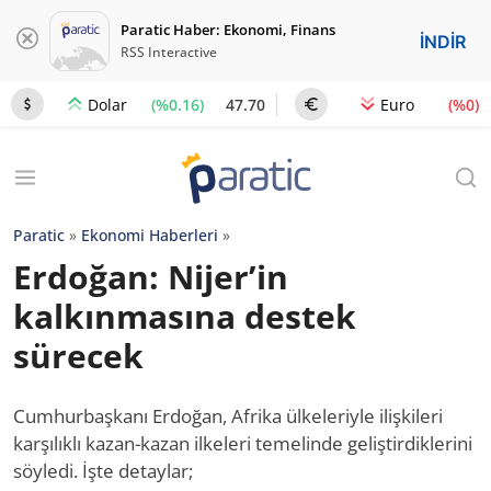
Paratic Haber: Ekonomi, Finans
İNDİR
RSS Interactive
(%0.16)
47.70
(%0)
Dolar
Euro
Paratic
»
Ekonomi Haberleri
»
Erdoğan: Nijer’in
kalkınmasına destek
sürecek
Cumhurbaşkanı Erdoğan, Afrika ülkeleriyle ilişkileri
karşılıklı kazan-kazan ilkeleri temelinde geliştirdiklerini
söyledi. İşte detaylar;