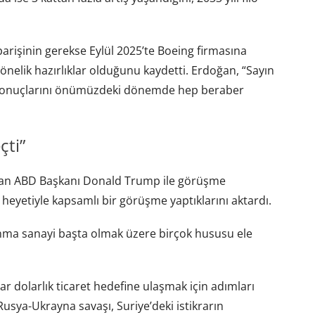
parişinin gerekse Eylül 2025’te Boeing firmasına
yönelik hazırlıklar olduğunu kaydetti. Erdoğan, “Sayın
sonuçlarını önümüzdeki dönemde hep beraber
çti”
dan ABD Başkanı Donald Trump ile görüşme
e heyetiyle kapsamlı bir görüşme yaptıklarını aktardı.
avunma sanayi başta olmak üzere birçok hususu ele
r dolarlık ticaret hedefine ulaşmak için adımları
Rusya-Ukrayna savaşı, Suriye’deki istikrarın