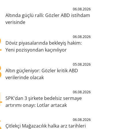
1
06.08.2026
Altında güçlü ralli: Gözler ABD istihdam
verisinde
2
06.08.2026
Döviz piyasalarında bekleyiş hakim:
Yeni pozisyondan kaçınılıyor
3
05.08.2026
Altın güçleniyor: Gözler kritik ABD
verilerinde olacak
4
06.08.2026
SPK'dan 3 şirkete bedelsiz sermaye
artırımı onayı: Lotlar artacak
5
06.08.2026
Çitlekçi Mağazacılık halka arz tarihleri