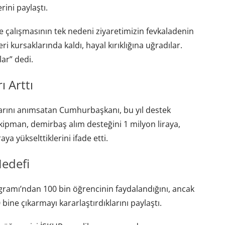
ini paylaştı.
 çalışmasının tek nedeni ziyaretimizin fevkaladenin
i kursaklarında kaldı, hayal kırıklığına uğradılar.
ar” dedi.
ı Arttı
klarını anımsatan Cumhurbaşkanı, bu yıl destek
 ekipman, demirbaş alım desteğini 1 milyon liraya,
aya yükselttiklerini ifade etti.
Hedefi
gramı’ndan 100 bin öğrencinin faydalandığını, ancak
ine çıkarmayı kararlaştırdıklarını paylaştı.