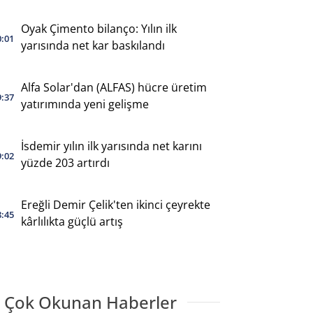
Oyak Çimento bilanço: Yılın ilk
0:01
yarısında net kar baskılandı
Alfa Solar'dan (ALFAS) hücre üretim
9:37
yatırımında yeni gelişme
İsdemir yılın ilk yarısında net karını
9:02
yüzde 203 artırdı
Ereğli Demir Çelik'ten ikinci çeyrekte
8:45
kârlılıkta güçlü artış
 Çok Okunan Haberler