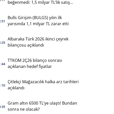
beğenmedi: 1,5 milyar TL’lik satış
yaptı
Bulls Girişim (BULGS) yılın ilk
2:51
yarısında 1,1 milyar TL zarar etti
Albaraka Türk 2026 ikinci çeyrek
2:25
bilançosu açıklandı
TTKOM 2Ç26 bilanço sonrası
1:44
açıklanan hedef fiyatlar
Çitlekçi Mağazacılık halka arz tarihleri
1:10
açıklandı
Gram altın 6500 TL’ye ulaştı! Bundan
0:35
sonra ne olacak?