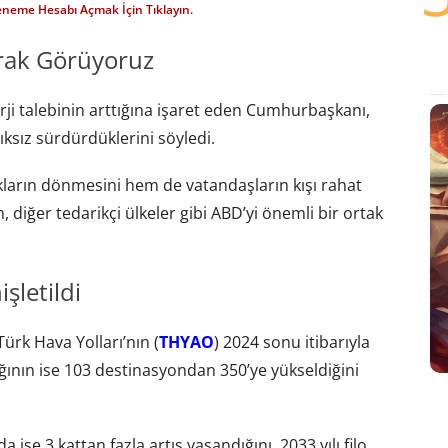
eneme Hesabı Açmak İçin Tıklayın.
arak Görüyoruz
i talebinin arttığına işaret eden Cumhurbaşkanı,
ıksız sürdürdüklerini söyledi.
ların dönmesini hem de vatandaşların kışı rahat
, diğer tedarikçi ülkeler gibi ABD’yi önemli bir ortak
şletildi
ürk Hava Yolları’nın (
THYAO
) 2024 sonu itibarıyla
ağının ise 103 destinasyondan 350’ye yükseldiğini
a ise 3 kattan fazla artış yaşandığını, 2033 yılı filo