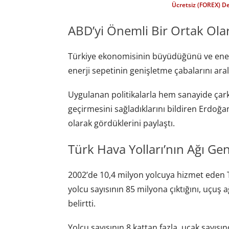
Ücretsiz (FOREX) D
ABD’yi Önemli Bir Ortak Ol
Türkiye ekonomisinin büyüdüğünü ve enerj
enerji sepetinin genişletme çabalarını aral
Uygulanan politikalarla hem sanayide çark
geçirmesini sağladıklarını bildiren Erdoğan
olarak gördüklerini paylaştı.
Türk Hava Yolları’nın Ağı Geni
2002’de 10,4 milyon yolcuya hizmet eden T
yolcu sayısının 85 milyona çıktığını, uçuş 
belirtti.
Yolcu sayısının 8 kattan fazla, uçak sayısınd