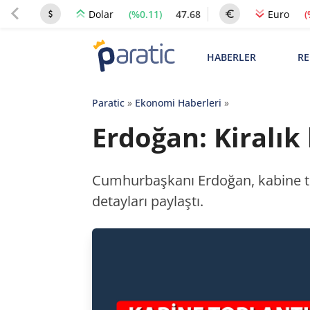
(%0.11)
47.68
(
Dolar
Euro
HABERLER
RE
Paratic
»
Ekonomi Haberleri
»
Erdoğan: Kiralık
Cumhurbaşkanı Erdoğan, kabine top
detayları paylaştı.