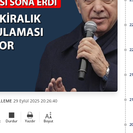
2
2
2
2
LLEME
29 Eylül 2025 20:26:40
t
Durdur
Yazdır
Boyut
2