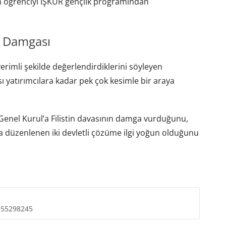
n öğrenciyi İŞKUR gençlik programından
n Damgası
rimli şekilde değerlendirdiklerini söyleyen
ı yatırımcılara kadar pek çok kesimle bir araya
 Genel Kurul’a Filistin davasının damga vurduğunu,
a düzenlenen iki devletli çözüme ilgi yoğun olduğunu
355298245