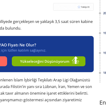
2
iyede gerçekleşen ve yaklaşık 3,5 saat süren kabine
rda bulundu.
1
YAO Fiyatı Ne Olur?
için lütfen katılım sağlayınız.
1
Yükseleceğini Düşünüyorum
1
lenen İslam İşbirliği Teşkilatı Arap Ligi Olağanüstü
burada Filistin’in yanı sıra Lübnan, İran, Yemen ve son
tak tavır almanın önemine işaret ettiklerini belirtti.
ayanışmamızı göstermesi açısından ziyaretimiz
En