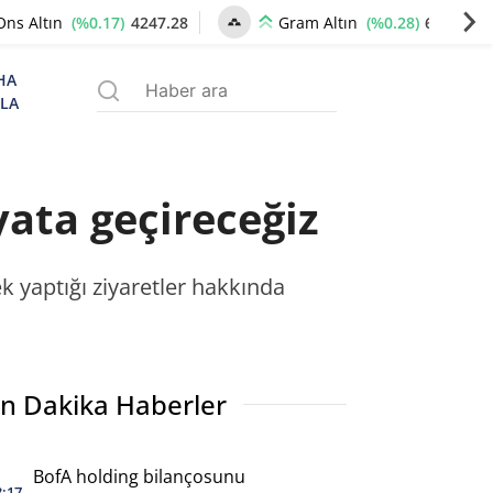
(%0.17)
4247.28
(%0.28)
6510.90
Ons Altın
Gram Altın
HA
ZLA
ata geçireceğiz
 yaptığı ziyaretler hakkında
n Dakika Haberler
BofA holding bilançosunu
3:17