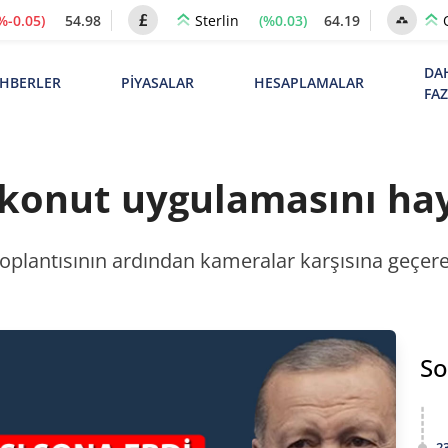
%-0.05)
54.98
(%0.03)
64.19
Sterlin
DA
HBERLER
PİYASALAR
HESAPLAMALAR
FA
 konut uygulamasını hay
lantısının ardından kameralar karşısına geçerek
So
2