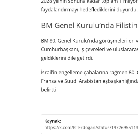
2028 yılının sonuna kadar toplam 1 milyo
faydalandırmayı hedeflediklerini duyurdu.
BM Genel Kurulu’nda Filisti
BM 80. Genel Kurulu’nda görüşmeleri en ve
Cumhurbaşkanı, iş çevreleri ve uluslararas
geldiklerini dile getirdi.
İsrail’in engelleme çabalarına rağmen 80.
Fransa ve Suudi Arabistan eşbaşkanlığınd
belirtti.
Kaynak:
https://x.com/RTErdogan/status/1972695511