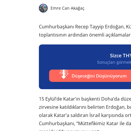
Emre Can Akağaç
Cumhurbaşkanı Recep Tayyip Erdoğan, Küll
toplantısının ardından önemli açıklamala
Sizce TH
Sonuçları görmek 
Düşeceğini Düşünüyorum
15 Eylül’de Katar’ın başkenti Doha’da düzen
zirvesine katıldıklarını belirten Erdoğan, 
olarak Katar’a saldıran İsrail karşısında or
Cumhurbaşkanı, “Müttefikimiz Katar ile d