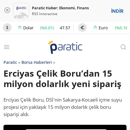
Paratic Haber: Ekonomi, Finans
İNDİR
RSS Interactive
(%0.01)
47.57
(%0.16)
Dolar
Euro
Paratic
»
Borsa Haberleri
»
Erciyas Çelik Boru’dan 15
milyon dolarlık yeni sipariş
Erciyas Çelik Boru, DSİ'nin Sakarya-Kocaeli içme suyu
projesi için yaklaşık 15 milyon dolarlık çelik boru
siparişi aldı.