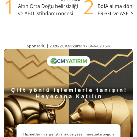
1
2
Altın Orta Doğu belirsizliği
BofA alıma dönd
ve ABD istihdamı öncesi
EREGL ve ASELS 
yükselişte
eklendi
Sponsorlu | 2026/2Ç Kar/Zarar 17.84%-82.16%
Hizmetlerimizi geliştirmek ve yasal mevzuata uygun