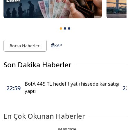
#
KAP
Borsa Haberleri
Son Dakika Haberler
BofA 445 TL hedef fiyatlı hissede kar satışı
22:59
22
yaptı
En Çok Okunan Haberler
04.08.2026