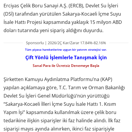
Erciyas Çelik Boru Sanayi A.Ş. (ERCB), Devlet Su İşleri
(DSİ) tarafından yürütülen Sakarya-Kocaeli İçme Suyu
İsale Hattı Projesi kapsamında yaklaşık 15 milyon ABD
doları tutarında yeni sipariş aldığını duyurdu.
Sponsorlu | 2026/2Ç Kar/Zarar 17.84%-82.16%
Tüm piyasa hareketlerine uygun bir yatırım stratejisi var.
Çift Yönlü İşlemlerle Tanışmak İçin
Sanal Para ile Ücretsiz Denemeye Başla
Şirketten Kamuyu Aydınlatma Platformu’na (KAP)
yapılan açıklamaya göre, T.C. Tarım ve Orman Bakanlığı
Devlet Su İşleri Genel Müdürlüğü’nün yürüttüğü
“Sakarya-Kocaeli İlleri İçme Suyu İsale Hattı 1. Kısım
Yapım İşi” kapsamında kullanılmak üzere çelik boru
tedarikine ilişkin siparişler iki faz halinde alındı. İlk faz
siparişi mayıs ayında alınırken, ikinci faz siparişiyle