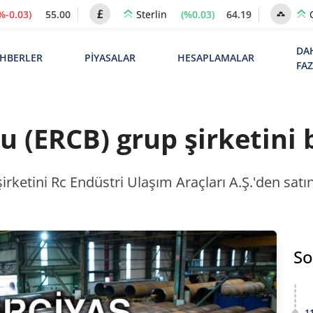
%-0.03)
55.00
(%0.03)
64.19
Sterlin
DA
HBERLER
PİYASALAR
HESAPLAMALAR
FA
ru (ERCB) grup şirketini
irketini Rc Endüstri Ulaşım Araçları A.Ş.'den satı
So
1