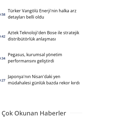
Türker Vangölü Enerji'nin halka arz
9:58
detayları belli oldu
Aztek Teknoloji'den Bose ile stratejik
9:42
distribütörlük anlaşması
Pegasus, kurumsal yönetim
9:34
performansını geliştirdi
Japonya'nın Nisan'daki yen
9:27
müdahalesi günlük bazda rekor kırdı
 Çok Okunan Haberler