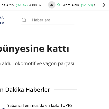
(%1.42)
4300.32
(%1.59)
6595.96
Ons Altın
Gram Altın
HA
ZLA
 bünyesine kattı
n aldı. Lokomotif ve vagon parçası
n Dakika Haberler
Yabancı Temmuz'da en fazla TUPRS
1:36