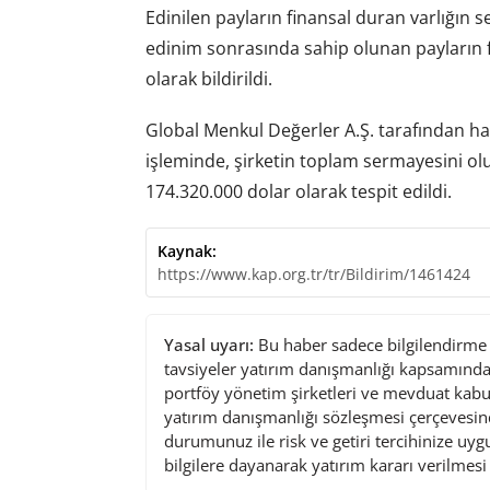
Edinilen payların finansal duran varlığın 
edinim sonrasında sahip olunan payların 
olarak bildirildi.
Global Menkul Değerler A.Ş. tarafından ha
işleminde, şirketin toplam sermayesini ol
174.320.000 dolar olarak tespit edildi.
Kaynak:
https://www.kap.org.tr/tr/Bildirim/1461424
Yasal uyarı:
Bu haber sadece bilgilendirme a
tavsiyeler yatırım danışmanlığı kapsamında 
portföy yönetim şirketleri ve mevduat kabu
yatırım danışmanlığı sözleşmesi çerçevesin
durumunuz ile risk ve getiri tercihinize uy
bilgilere dayanarak yatırım kararı verilmes