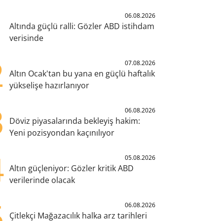
1
06.08.2026
Altında güçlü ralli: Gözler ABD istihdam
verisinde
2
07.08.2026
Altın Ocak'tan bu yana en güçlü haftalık
yükselişe hazırlanıyor
3
06.08.2026
Döviz piyasalarında bekleyiş hakim:
Yeni pozisyondan kaçınılıyor
4
05.08.2026
Altın güçleniyor: Gözler kritik ABD
verilerinde olacak
5
06.08.2026
Çitlekçi Mağazacılık halka arz tarihleri