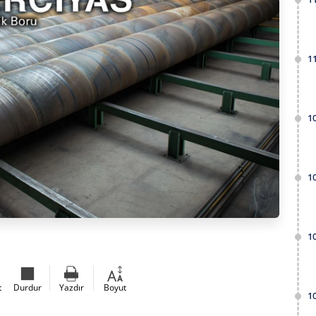
1
1
1
1
t
Durdur
Yazdır
Boyut
1