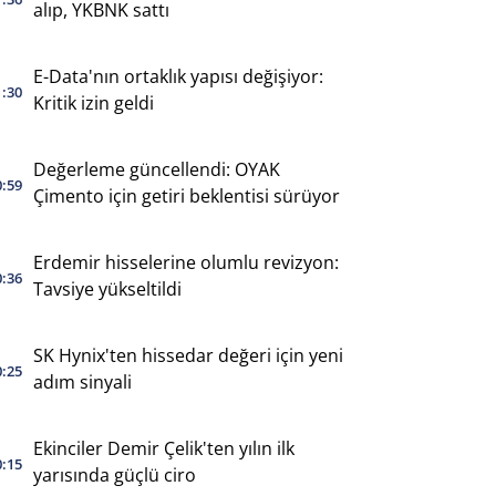
alıp, YKBNK sattı
E-Data'nın ortaklık yapısı değişiyor:
1:30
Kritik izin geldi
Değerleme güncellendi: OYAK
0:59
Çimento için getiri beklentisi sürüyor
Erdemir hisselerine olumlu revizyon:
0:36
Tavsiye yükseltildi
SK Hynix'ten hissedar değeri için yeni
0:25
adım sinyali
Ekinciler Demir Çelik'ten yılın ilk
0:15
yarısında güçlü ciro