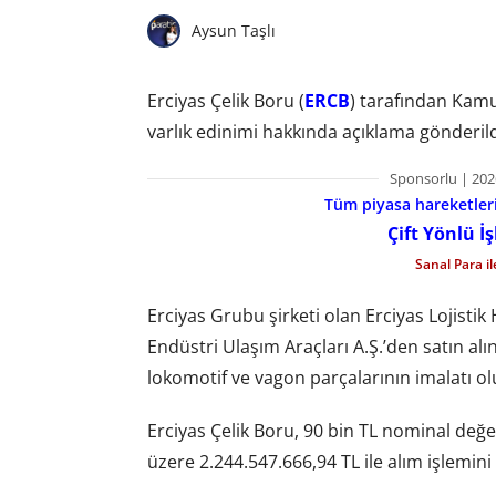
Aysun Taşlı
Erciyas Çelik Boru (
ERCB
) tarafından Kam
varlık edinimi hakkında açıklama gönderild
Sponsorlu | 202
Tüm piyasa hareketlerin
Çift Yönlü İ
Sanal Para i
Erciyas Grubu şirketi olan Erciyas Lojistik H
Endüstri Ulaşım Araçları A.Ş.’den satın alı
lokomotif ve vagon parçalarının imalatı ol
Erciyas Çelik Boru, 90 bin TL nominal değer
üzere 2.244.547.666,94 TL ile alım işlemini 