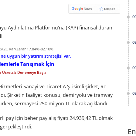
0
uyu Aydınlatma Platformu’na (KAP) finansal duran
i.
0
6/2Ç Kar/Zarar 17.84%-82.16%
e uygun bir yatırım stratejisi var.
şlemlerle Tanışmak İçin
0
le Ücretsiz Denemeye Başla
izmetleri Sanayi ve Ticaret A.Ş. isimli şirket, Rc
0
ndı. Şirketin faaliyet konusu, demiryolu ve tramvay
urken, sermayesi 250 milyon TL olarak açıklandı.
li pay için beher pay alış fiyatı 24.939,42 TL olmak
gerçekleştirdi.
En