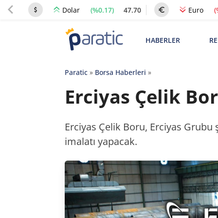
(%0.17)
47.70
(
Dolar
Euro
HABERLER
RE
Paratic
»
Borsa Haberleri
»
Erciyas Çelik Bo
Erciyas Çelik Boru, Erciyas Grubu ş
imalatı yapacak.