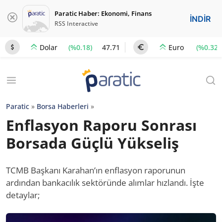
Paratic Haber: Ekonomi, Finans
İNDİR
RSS Interactive
(%0.18)
47.71
(%0.32)
Dolar
Euro
Paratic
»
Borsa Haberleri
»
Enflasyon Raporu Sonrası
Borsada Güçlü Yükseliş
TCMB Başkanı Karahan’ın enflasyon raporunun
ardından bankacılık sektöründe alımlar hızlandı. İşte
detaylar;