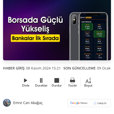
HABER GİRİŞ
08 Kasım 2024 15:21
SON GÜNCELLEME
09 Ocak 2
Dinle
Duraklat
Durdur
Yazdır
Boyut
Emre Can Akağaç