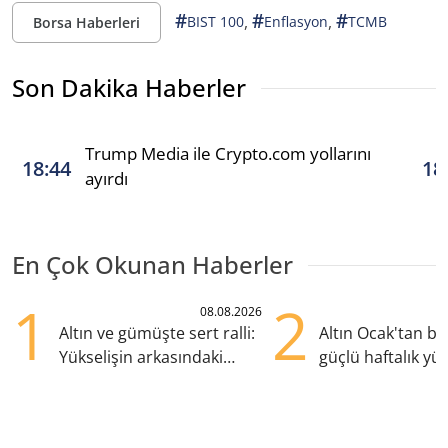
#
#
#
,
,
BIST 100
Enflasyon
TCMB
Borsa Haberleri
Son Dakika Haberler
Trump Media ile Crypto.com yollarını
18:44
18
ayırdı
En Çok Okunan Haberler
1
2
08.08.2026
Altın ve gümüşte sert ralli:
Altın Ocak'tan b
Yükselişin arkasındaki
güçlü haftalık yük
kritik etkenler
hazırlanıyor