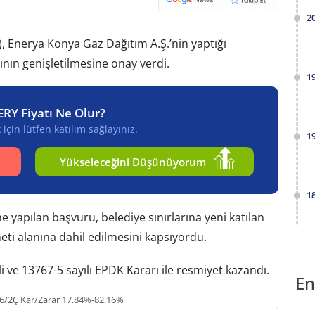
2
 Enerya Konya Gaz Dağıtım A.Ş.’nin yaptığı
nın genişletilmesine onay verdi.
1
ERY Fiyatı Ne Olur?
için lütfen katılım sağlayınız.
1
Yükseleceğini Düşünüyorum
1
e yapılan başvuru, belediye sınırlarına yeni katılan
eti alanına dahil edilmesini kapsıyordu.
i ve 13767-5 sayılı EPDK Kararı ile resmiyet kazandı.
En
6/2Ç Kar/Zarar 17.84%-82.16%