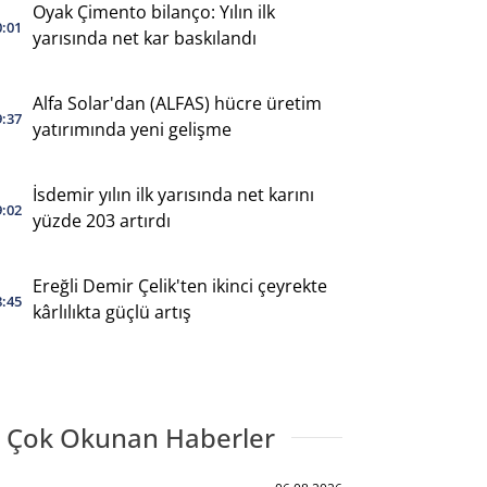
Oyak Çimento bilanço: Yılın ilk
0:01
yarısında net kar baskılandı
Alfa Solar'dan (ALFAS) hücre üretim
9:37
yatırımında yeni gelişme
İsdemir yılın ilk yarısında net karını
9:02
yüzde 203 artırdı
Ereğli Demir Çelik'ten ikinci çeyrekte
8:45
kârlılıkta güçlü artış
 Çok Okunan Haberler