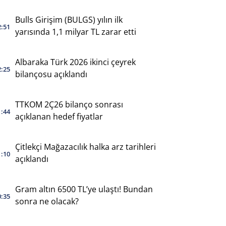
yaptı
Bulls Girişim (BULGS) yılın ilk
2:51
yarısında 1,1 milyar TL zarar etti
Albaraka Türk 2026 ikinci çeyrek
2:25
bilançosu açıklandı
TTKOM 2Ç26 bilanço sonrası
1:44
açıklanan hedef fiyatlar
Çitlekçi Mağazacılık halka arz tarihleri
1:10
açıklandı
Gram altın 6500 TL’ye ulaştı! Bundan
0:35
sonra ne olacak?