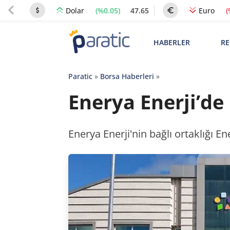
(%0.05)
47.65
(
Dolar
Euro
HABERLER
RE
Paratic
»
Borsa Haberleri
»
Enerya Enerji’de 
Enerya Enerji'nin bağlı ortaklığı E