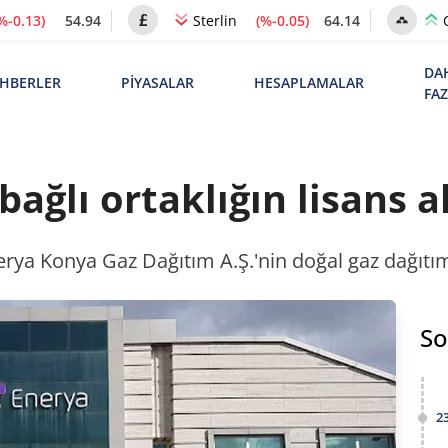
%-0.13)
54.94
(%-0.05)
64.14
Sterlin
DA
HBERLER
PİYASALAR
HESAPLAMALAR
FA
bağlı ortaklığın lisans a
nerya Konya Gaz Dağıtım A.Ş.'nin doğal gaz dağıtım
So
2