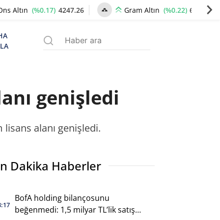
(%0.17)
4247.26
(%0.22)
6506.94
Ons Altın
Gram Altın
HA
ZLA
lanı genişledi
 lisans alanı genişledi.
n Dakika Haberler
BofA holding bilançosunu
3:17
beğenmedi: 1,5 milyar TL’lik satış