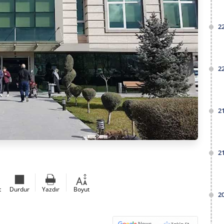
2
2
2
2
t
Durdur
Yazdır
Boyut
2