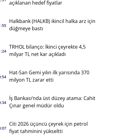
açıklanan hedef fiyatlar
Halkbank (HALKB) ikincil halka arz için
1:55
düğmeye bastı
TRHOL bilanço: İkinci çeyrekte 4,5
1:24
milyar TL net kar açıkladı
Hat-San Gemi yılın ilk yarısında 370
0:54
milyon TL zarar etti
İş Bankası’nda üst düzey atama: Cahit
0:34
Çınar genel müdür oldu
Citi 2026 üçüncü çeyrek için petrol
0:07
fiyat tahminini yükseltti