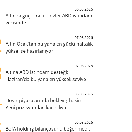
1
06.08.2026
Altında güçlü ralli: Gözler ABD istihdam
verisinde
2
07.08.2026
Altın Ocak'tan bu yana en güçlü haftalık
yükselişe hazırlanıyor
3
07.08.2026
Altına ABD istihdam desteği:
Haziran’da bu yana en yüksek seviye
4
06.08.2026
Döviz piyasalarında bekleyiş hakim:
Yeni pozisyondan kaçınılıyor
5
06.08.2026
BofA holding bilançosunu beğenmedi: