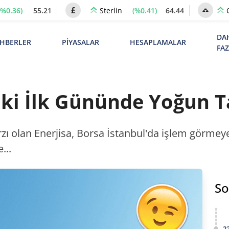
(%0.36)
55.21
(%0.41)
64.44
Sterlin
DA
HBERLER
PİYASALAR
HESAPLAMALAR
FA
aki İlk Gününde Yoğun 
zı olan Enerjisa, Borsa İstanbul'da işlem görmeye
...
So
2