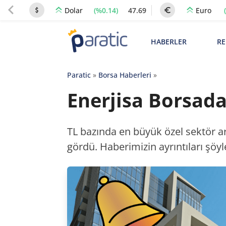
(%0.14)
47.69
Dolar
Euro
HABERLER
RE
Paratic
»
Borsa Haberleri
»
Enerjisa Borsad
TL bazında en büyük özel sektör ar
gördü. Haberimizin ayrıntıları şöyle