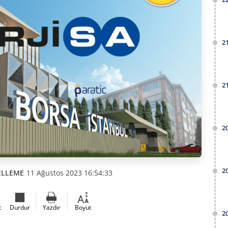
2
2
2
2
ELLEME
11 Ağustos 2023 16:54:33
t
Durdur
Yazdır
Boyut
2