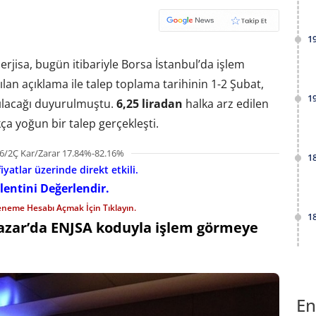
1
erjisa, bugün itibariyle Borsa İstanbul’da işlem
an açıklama ile talep toplama tarihinin 1-2 Şubat,
1
ılacağı duyurulmuştu.
6,25 liradan
halka arz edilen
ça yoğun bir talep gerçekleşti.
6/2Ç Kar/Zarar 17.84%-82.16%
1
iyatlar üzerinde direkt etkili.
lentini Değerlendir.
eneme Hesabı Açmak İçin Tıklayın.
1
 Pazar’da ENJSA koduyla işlem görmeye
En