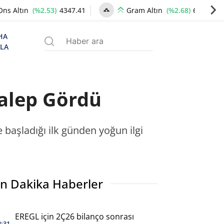
(%2.53)
4347.41
(%2.68)
6666.42
Ons Altın
Gram Altın
HA
ZLA
Talep Gördü
 başladığı ilk günden yoğun ilgi
n Dakika Haberler
EREGL için 2Ç26 bilanço sonrası
2:31