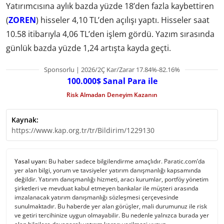
Yatırımcısına aylık bazda yüzde 18’den fazla kaybettiren
(
ZOREN
) hisseler 4,10 TL’den açılışı yaptı. Hisseler saat
10.58 itibarıyla 4,06 TL’den işlem gördü. Yazım sırasında
günlük bazda yüzde 1,24 artışta kayda geçti.
Sponsorlu | 2026/2Ç Kar/Zarar 17.84%-82.16%
100.000$ Sanal Para ile
Risk Almadan Deneyim Kazanın
Kaynak:
https://www.kap.org.tr/tr/Bildirim/1229130
Yasal uyarı:
Bu haber sadece bilgilendirme amaçlıdır. Paratic.com’da
yer alan bilgi, yorum ve tavsiyeler yatırım danışmanlığı kapsamında
değildir. Yatırım danışmanlığı hizmeti, aracı kurumlar, portföy yönetim
şirketleri ve mevduat kabul etmeyen bankalar ile müşteri arasında
imzalanacak yatırım danışmanlığı sözleşmesi çerçevesinde
sunulmaktadır. Bu haberde yer alan görüşler, mali durumunuz ile risk
ve getiri tercihinize uygun olmayabilir. Bu nedenle yalnızca burada yer