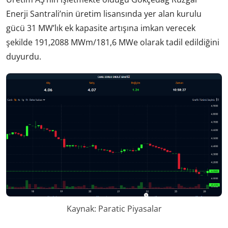
Enerji Santrali’nin üretim lisansında yer alan kurulu
gücü 31 MW’lık ek kapasite artışına imkan verecek
şekilde 191,2088 MWm/181,6 MWe olarak tadil edildiğini
duyurdu.
Kaynak: Paratic Piyasalar