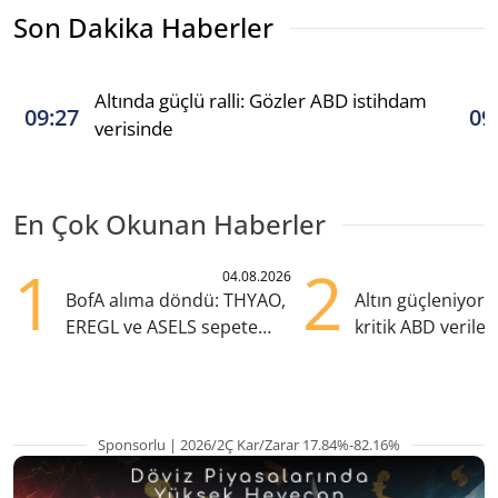
Son Dakika Haberler
Altında güçlü ralli: Gözler ABD istihdam
09:27
09
verisinde
En Çok Okunan Haberler
1
2
04.08.2026
BofA alıma döndü: THYAO,
Altın güçleniyor:
EREGL ve ASELS sepete
kritik ABD verile
eklendi
olacak
Sponsorlu | 2026/2Ç Kar/Zarar 17.84%-82.16%