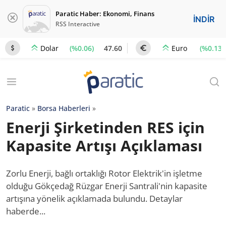
Paratic Haber: Ekonomi, Finans
İNDİR
RSS Interactive
(%0.06)
47.60
(%0.13)
Dolar
Euro
Paratic
»
Borsa Haberleri
»
Enerji Şirketinden RES için
Kapasite Artışı Açıklaması
Zorlu Enerji, bağlı ortaklığı Rotor Elektrik'in işletme
olduğu Gökçedağ Rüzgar Enerji Santrali'nin kapasite
artışına yönelik açıklamada bulundu. Detaylar
haberde...