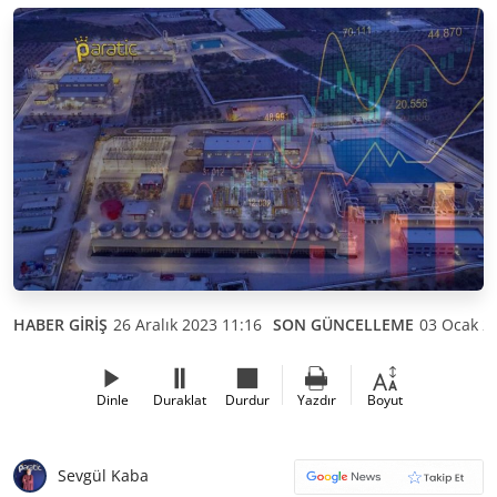
HABER GİRİŞ
26 Aralık 2023 11:16
SON GÜNCELLEME
03 Ocak 2
Dinle
Duraklat
Durdur
Yazdır
Boyut
Sevgül Kaba