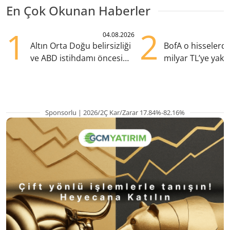
En Çok Okunan Haberler
1
2
04.08.2026
Altın Orta Doğu belirsizliği
BofA o hisselerd
ve ABD istihdamı öncesi
milyar TL’ye yakın
yükselişte
yaptı
Sponsorlu | 2026/2Ç Kar/Zarar 17.84%-82.16%