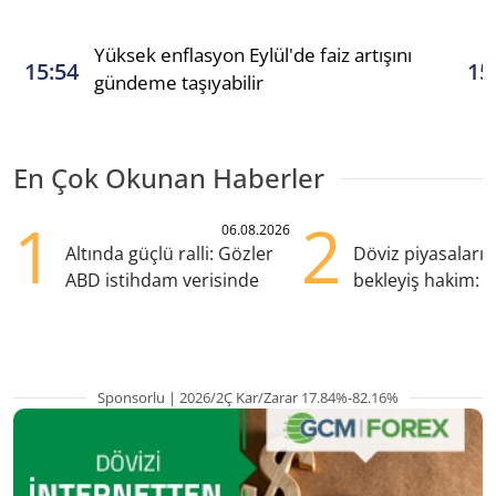
Yüksek enflasyon Eylül'de faiz artışını
15:54
15
gündeme taşıyabilir
En Çok Okunan Haberler
1
2
06.08.2026
Altında güçlü ralli: Gözler
Döviz piyasaları
ABD istihdam verisinde
bekleyiş hakim: Y
pozisyondan kaçı
Sponsorlu | 2026/2Ç Kar/Zarar 17.84%-82.16%