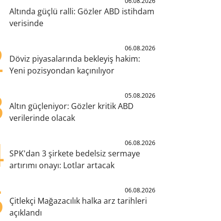
1
06.08.2026
Altında güçlü ralli: Gözler ABD istihdam
verisinde
2
06.08.2026
Döviz piyasalarında bekleyiş hakim:
Yeni pozisyondan kaçınılıyor
3
05.08.2026
Altın güçleniyor: Gözler kritik ABD
verilerinde olacak
4
06.08.2026
SPK'dan 3 şirkete bedelsiz sermaye
artırımı onayı: Lotlar artacak
5
06.08.2026
Çitlekçi Mağazacılık halka arz tarihleri
açıklandı