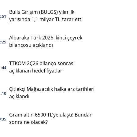
yaptı
Bulls Girişim (BULGS) yılın ilk
2:51
yarısında 1,1 milyar TL zarar etti
Albaraka Türk 2026 ikinci çeyrek
2:25
bilançosu açıklandı
TTKOM 2Ç26 bilanço sonrası
1:44
açıklanan hedef fiyatlar
Çitlekçi Mağazacılık halka arz tarihleri
1:10
açıklandı
Gram altın 6500 TL’ye ulaştı! Bundan
0:35
sonra ne olacak?