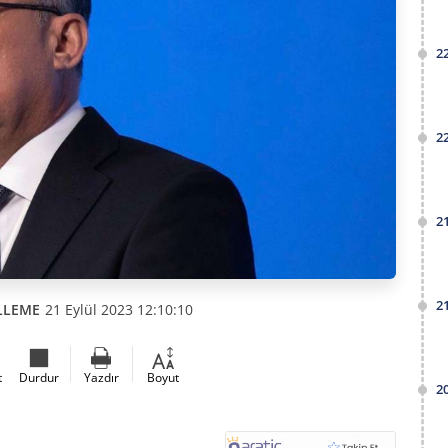
2
2
2
2
LLEME
21 Eylül 2023 12:10:10
t
Durdur
Yazdır
Boyut
2