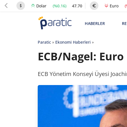
(%0.16)
47.70
(
Dolar
Euro
HABERLER
RE
Paratic
»
Ekonomi Haberleri
»
ECB/Nagel: Euro 
ECB Yönetim Konseyi Üyesi Joachim