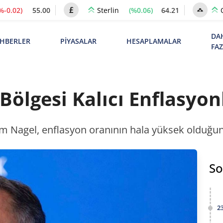
%-0.02)
55.00
(%0.06)
64.21
Sterlin
DA
HBERLER
PİYASALAR
HESAPLAMALAR
FA
Bölgesi Kalıcı Enflasyon
 Nagel, enflasyon oranının hala yüksek olduğunu
So
2