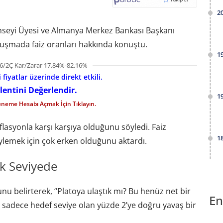
2
seyi Üyesi ve Almanya Merkez Bankası Başkanı
onuşmada faiz oranları hakkında konuştu.
1
6/2Ç Kar/Zarar 17.84%-82.16%
fiyatlar üzerinde direkt etkili.
lentini Değerlendir.
1
eneme Hesabı Açmak İçin Tıklayın.
flasyonla karşı karşıya olduğunu söyledi. Faiz
1
öylemek için çok erken olduğunu aktardı.
k Seviyede
u belirterek, “Platoya ulaştık mı? Bu henüz net bir
En
 sadece hedef seviye olan yüzde 2’ye doğru yavaş bir