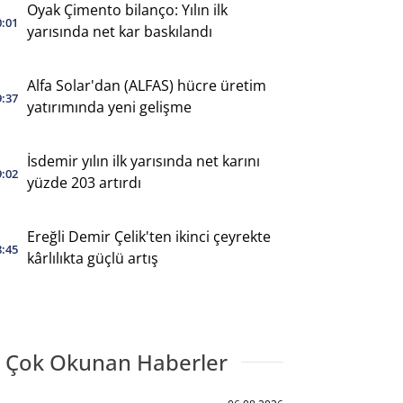
Oyak Çimento bilanço: Yılın ilk
0:01
yarısında net kar baskılandı
Alfa Solar'dan (ALFAS) hücre üretim
9:37
yatırımında yeni gelişme
İsdemir yılın ilk yarısında net karını
9:02
yüzde 203 artırdı
Ereğli Demir Çelik'ten ikinci çeyrekte
8:45
kârlılıkta güçlü artış
 Çok Okunan Haberler