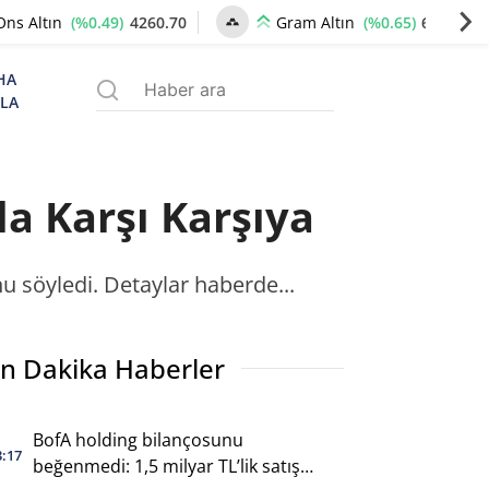
(%0.49)
4260.70
(%0.65)
6534.99
Ons Altın
Gram Altın
HA
ZLA
la Karşı Karşıya
 söyledi. Detaylar haberde...
n Dakika Haberler
BofA holding bilançosunu
3:17
beğenmedi: 1,5 milyar TL’lik satış