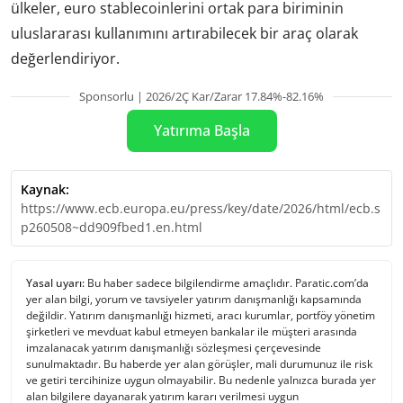
ülkeler, euro stablecoinlerini ortak para biriminin
uluslararası kullanımını artırabilecek bir araç olarak
değerlendiriyor.
Sponsorlu | 2026/2Ç Kar/Zarar 17.84%-82.16%
Yatırıma Başla
Kaynak:
https://www.ecb.europa.eu/press/key/date/2026/html/ecb.s
p260508~dd909fbed1.en.html
Yasal uyarı:
Bu haber sadece bilgilendirme amaçlıdır. Paratic.com’da
yer alan bilgi, yorum ve tavsiyeler yatırım danışmanlığı kapsamında
değildir. Yatırım danışmanlığı hizmeti, aracı kurumlar, portföy yönetim
şirketleri ve mevduat kabul etmeyen bankalar ile müşteri arasında
imzalanacak yatırım danışmanlığı sözleşmesi çerçevesinde
sunulmaktadır. Bu haberde yer alan görüşler, mali durumunuz ile risk
ve getiri tercihinize uygun olmayabilir. Bu nedenle yalnızca burada yer
alan bilgilere dayanarak yatırım kararı verilmesi uygun