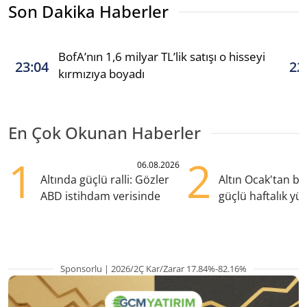
Son Dakika Haberler
BofA’nın 1,6 milyar TL’lik satışı o hisseyi
23:04
22
kırmızıya boyadı
En Çok Okunan Haberler
1
2
06.08.2026
Altında güçlü ralli: Gözler
Altın Ocak'tan b
ABD istihdam verisinde
güçlü haftalık yük
hazırlanıyor
Sponsorlu | 2026/2Ç Kar/Zarar 17.84%-82.16%