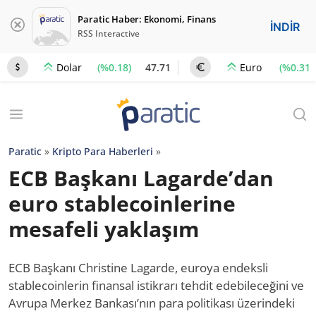
Paratic Haber: Ekonomi, Finans
İNDİR
RSS Interactive
(%0.18)
47.71
(%0.31)
Dolar
Euro
Paratic
»
Kripto Para Haberleri
»
ECB Başkanı Lagarde’dan
euro stablecoinlerine
mesafeli yaklaşım
ECB Başkanı Christine Lagarde, euroya endeksli
stablecoinlerin finansal istikrarı tehdit edebileceğini ve
Avrupa Merkez Bankası’nın para politikası üzerindeki