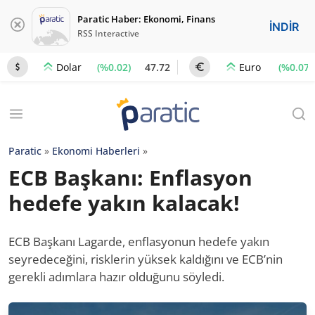
Paratic Haber: Ekonomi, Finans
İNDİR
RSS Interactive
(%0.02)
47.72
(%0.07)
Dolar
Euro
Paratic
»
Ekonomi Haberleri
»
ECB Başkanı: Enflasyon
hedefe yakın kalacak!
ECB Başkanı Lagarde, enflasyonun hedefe yakın
seyredeceğini, risklerin yüksek kaldığını ve ECB’nin
gerekli adımlara hazır olduğunu söyledi.