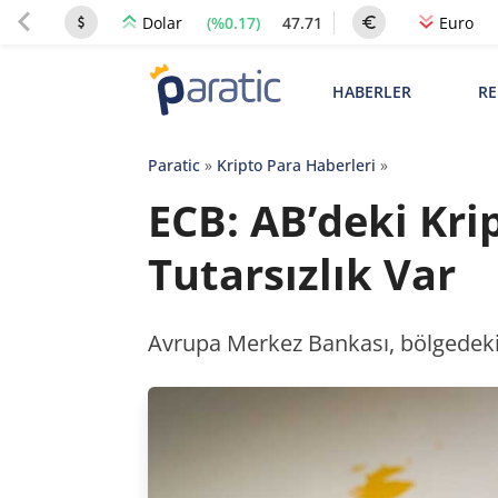
(%0.17)
47.71
Dolar
Euro
HABERLER
RE
Paratic
»
Kripto Para Haberleri
»
ECB: AB’deki Kri
Tutarsızlık Var
Avrupa Merkez Bankası, bölgedeki 