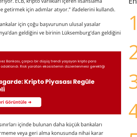
En
riyor. ECB, kripto varlıkları içeren lisanslama
getirmek için adımlar atıyor.” ifadelerini kullandı.
nkalar için çoğu başvurunun ulusal yasalar
nya’dan geldiğini ve birinin Lüksemburg’dan geldiğini
ez Bankası, çarpıcı bir düşüş trendi yaşayan kripto para
 odaklandı. Risk yaratan ekosistemin düzenlenmesi gerektiği
garde: Kripto Piyasası Regüle
li
ri Görüntüle ➜
 sınırları içinde bulunan daha küçük bankaları
vermeme veya geri alma konusunda nihai karar