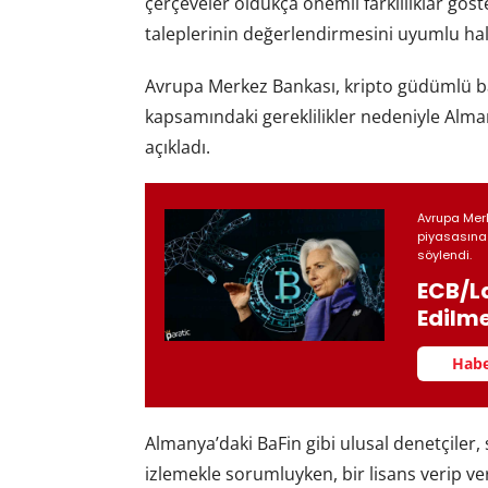
çerçeveler oldukça önemli farklılıklar göste
taleplerinin değerlendirmesini uyumlu hale 
Avrupa Merkez Bankası, kripto güdümlü ba
kapsamındaki gereklilikler nedeniyle Alma
açıkladı.
Avrupa Merk
piyasasına
söylendi.
ECB/La
Edilme
Habe
Almanya’daki BaFin gibi ulusal denetçiler,
izlemekle sorumluyken, bir lisans verip 