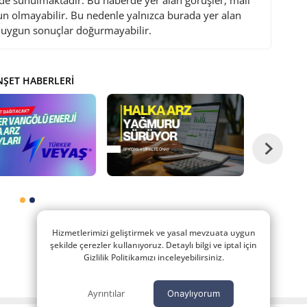
de sunulmaktadır. Bu haberde yer alan görüşler, mali
gun olmayabilir. Bu nedenle yalnızca burada yer alan
i uygun sonuçlar doğurmayabilir.
ŞET HABERLERI
Hizmetlerimizi geliştirmek ve yasal mevzuata uygun
şekilde çerezler kullanıyoruz. Detaylı bilgi ve iptal için
Gizlilik Politikamızı inceleyebilirsiniz.
Ayrıntılar
Onaylıyorum