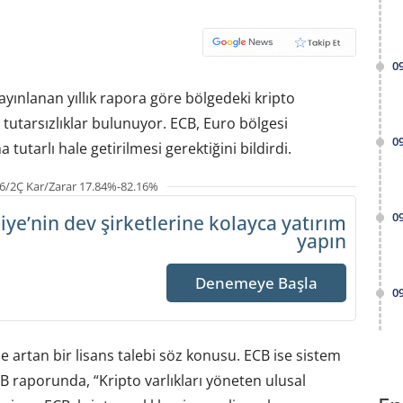
0
yınlanan yıllık rapora göre bölgedeki kripto
a tutarsızlıklar bulunuyor. ECB, Euro bölgesi
0
 tutarlı hale getirilmesi gerektiğini bildirdi.
6/2Ç Kar/Zarar 17.84%-82.16%
0
iye’nin dev şirketlerine
kolayca yatırım
yapın
Denemeye Başla
0
artan bir lisans talebi söz konusu. ECB ise sistem
B raporunda, “Kripto varlıkları yöneten ulusal