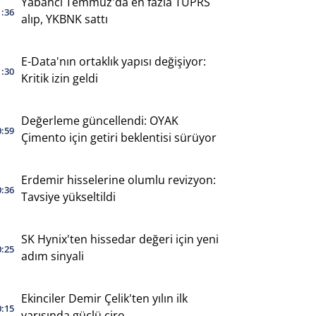
Yabancı Temmuz'da en fazla TUPRS
1:36
alıp, YKBNK sattı
E-Data'nın ortaklık yapısı değişiyor:
1:30
Kritik izin geldi
Değerleme güncellendi: OYAK
0:59
Çimento için getiri beklentisi sürüyor
Erdemir hisselerine olumlu revizyon:
0:36
Tavsiye yükseltildi
SK Hynix'ten hissedar değeri için yeni
0:25
adım sinyali
Ekinciler Demir Çelik'ten yılın ilk
0:15
yarısında güçlü ciro