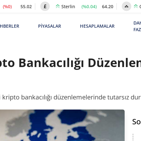
(%0)
55.02
(%0.04)
64.20
Sterlin
DA
HBERLER
PİYASALAR
HESAPLAMALAR
FA
pto Bankacılığı Düzenle
kripto bankacılığı düzenlemelerinde tutarsız dur
So