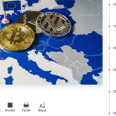
1
1
1
1
1
t
Durdur
Yazdır
Boyut
1