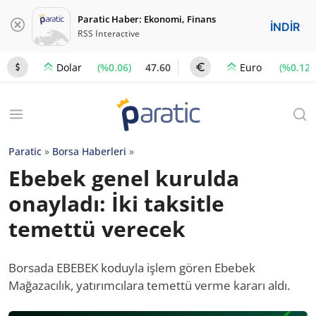
Paratic Haber: Ekonomi, Finans
İNDİR
RSS Interactive
(%0.06)
47.60
(%0.12)
Dolar
Euro
Paratic
»
Borsa Haberleri
»
Ebebek genel kurulda
onayladı: İki taksitle
temettü verecek
Borsada EBEBEK koduyla işlem gören Ebebek
Mağazacılık, yatırımcılara temettü verme kararı aldı.