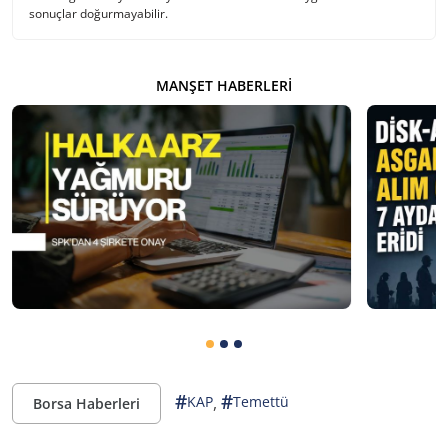
sonuçlar doğurmayabilir.
MANŞET HABERLERI
#
#
,
KAP
Temettü
Borsa Haberleri