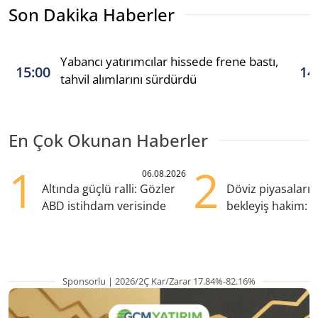
Son Dakika Haberler
Yabancı yatırımcılar hissede frene bastı,
15:00
14
tahvil alımlarını sürdürdü
En Çok Okunan Haberler
1
2
06.08.2026
Altında güçlü ralli: Gözler
Döviz piyasaları
ABD istihdam verisinde
bekleyiş hakim: Y
pozisyondan kaçı
Sponsorlu | 2026/2Ç Kar/Zarar 17.84%-82.16%