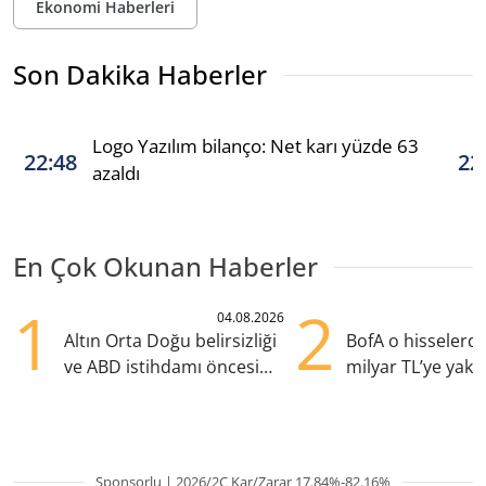
Ekonomi Haberleri
Son Dakika Haberler
Logo Yazılım bilanço: Net karı yüzde 63
22:48
22
azaldı
En Çok Okunan Haberler
1
2
04.08.2026
Altın Orta Doğu belirsizliği
BofA o hisselerd
ve ABD istihdamı öncesi
milyar TL’ye yakın
yükselişte
yaptı
Sponsorlu | 2026/2Ç Kar/Zarar 17.84%-82.16%