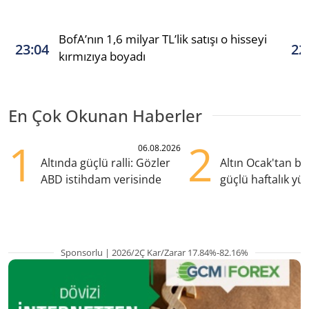
BofA’nın 1,6 milyar TL’lik satışı o hisseyi
23:04
22
kırmızıya boyadı
En Çok Okunan Haberler
1
2
06.08.2026
Altında güçlü ralli: Gözler
Altın Ocak'tan b
ABD istihdam verisinde
güçlü haftalık yük
hazırlanıyor
Sponsorlu | 2026/2Ç Kar/Zarar 17.84%-82.16%