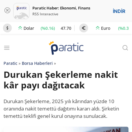
Paratic Haber: Ekonomi, Finans
İNDİR
RSS Interactive
(%0.16)
47.70
(%0.3)
Dolar
Euro
Paratic
»
Borsa Haberleri
»
Durukan Şekerleme nakit
kâr payı dağıtacak
Durukan Şekerleme, 2025 yılı kârından yüzde 10
oranında nakit temettü dağıtımı kararı aldı. Şirketin
temettü teklifi genel kurul onayına sunulacak.