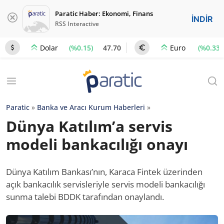
Paratic Haber: Ekonomi, Finans
İNDİR
RSS Interactive
(%0.15)
47.70
(%0.33)
Dolar
Euro
Paratic
»
Banka ve Aracı Kurum Haberleri
»
Dünya Katılım’a servis
modeli bankacılığı onayı
Dünya Katılım Bankası’nın, Karaca Fintek üzerinden
açık bankacılık servisleriyle servis modeli bankacılığı
sunma talebi BDDK tarafından onaylandı.