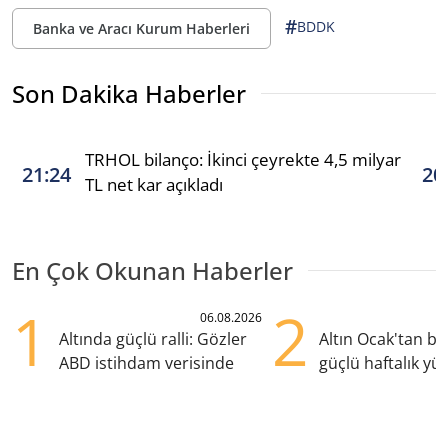
#
BDDK
Banka ve Aracı Kurum Haberleri
Son Dakika Haberler
TRHOL bilanço: İkinci çeyrekte 4,5 milyar
21:24
20
TL net kar açıkladı
En Çok Okunan Haberler
1
2
06.08.2026
Altında güçlü ralli: Gözler
Altın Ocak'tan b
ABD istihdam verisinde
güçlü haftalık yük
hazırlanıyor