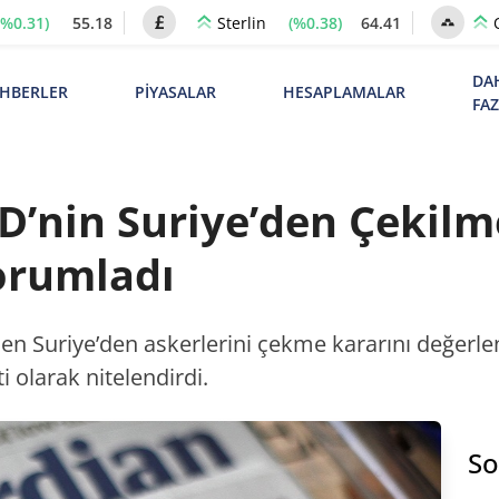
(%0.31)
55.18
(%0.38)
64.41
Sterlin
DA
HBERLER
PİYASALAR
HESAPLAMALAR
FA
’nin Suriye’den Çekilme
orumladı
en Suriye’den askerlerini çekme kararını değerle
i olarak nitelendirdi.
So