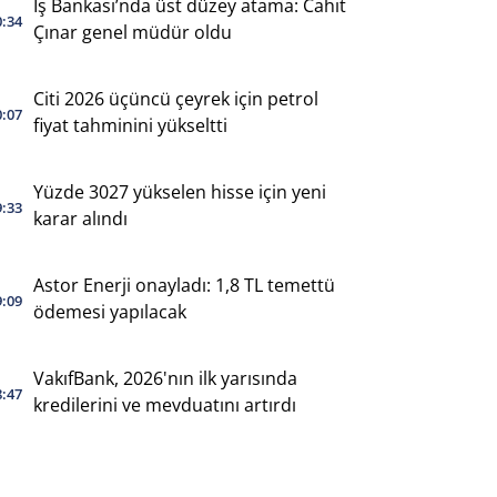
İş Bankası’nda üst düzey atama: Cahit
0:34
Çınar genel müdür oldu
Citi 2026 üçüncü çeyrek için petrol
0:07
fiyat tahminini yükseltti
Yüzde 3027 yükselen hisse için yeni
9:33
karar alındı
Astor Enerji onayladı: 1,8 TL temettü
9:09
ödemesi yapılacak
VakıfBank, 2026'nın ilk yarısında
8:47
kredilerini ve mevduatını artırdı