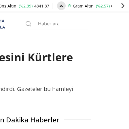
(%2.39)
4341.37
(%2.57)
6659.77
Ons Altın
Gram Altın
HA
ZLA
sini Kürtlere
ndirdi. Gazeteler bu hamleyi
n Dakika Haberler