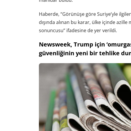
manidar buldu.
Haberde, “Görünüşe göre Suriye’yle ilgile
dışında alınan bu karar, ülke içinde azill
sonuncusu” ifadesine de yer verildi.
Newsweek, Trump için ‘omurgası
güvenliğinin yeni bir tehlike dur