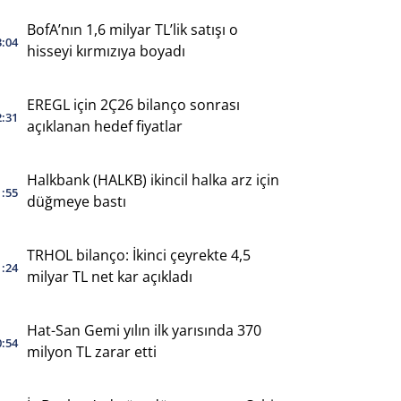
BofA’nın 1,6 milyar TL’lik satışı o
3:04
hisseyi kırmızıya boyadı
EREGL için 2Ç26 bilanço sonrası
2:31
açıklanan hedef fiyatlar
Halkbank (HALKB) ikincil halka arz için
1:55
düğmeye bastı
TRHOL bilanço: İkinci çeyrekte 4,5
1:24
milyar TL net kar açıkladı
Hat-San Gemi yılın ilk yarısında 370
0:54
milyon TL zarar etti