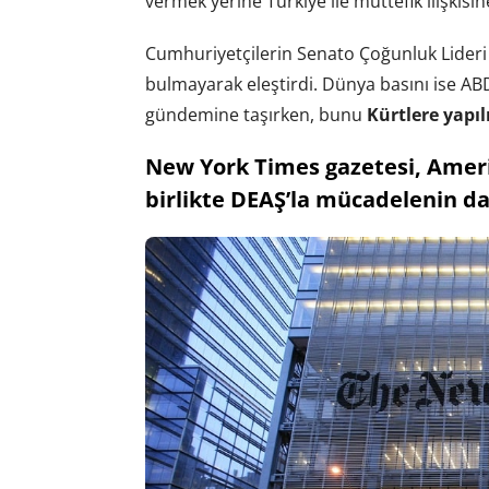
vermek yerine Türkiye ile müttefik ilişkisi
Cumhuriyetçilerin Senato Çoğunluk Lideri
bulmayarak eleştirdi. Dünya basını ise AB
gündemine taşırken, bunu
Kürtlere yapıl
New York Times gazetesi, Ameri
birlikte DEAŞ’la mücadelenin da