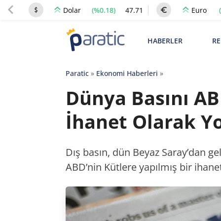
(%0.18)
47.71
Dolar
Euro
HABERLER
RE
Paratic
»
Ekonomi Haberleri
»
Dünya Basını ABD
İhanet Olarak Y
Dış basın, dün Beyaz Saray’dan gel
ABD’nin Kütlere yapılmış bir ihanet