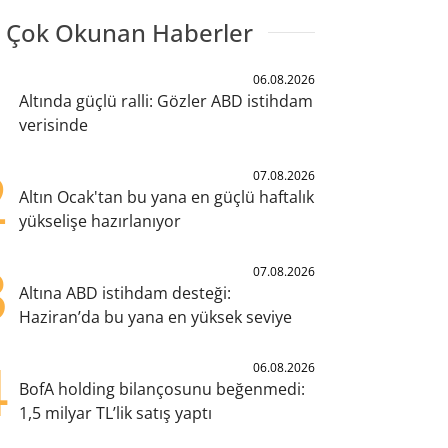
 Çok Okunan Haberler
1
06.08.2026
Altında güçlü ralli: Gözler ABD istihdam
verisinde
2
07.08.2026
Altın Ocak'tan bu yana en güçlü haftalık
yükselişe hazırlanıyor
3
07.08.2026
Altına ABD istihdam desteği:
Haziran’da bu yana en yüksek seviye
4
06.08.2026
BofA holding bilançosunu beğenmedi:
1,5 milyar TL’lik satış yaptı