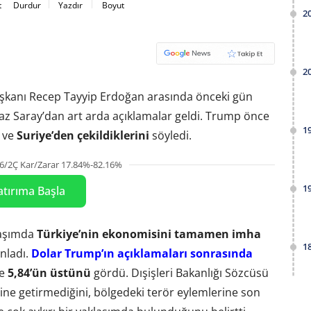
t
Durdur
Yazdır
Boyut
2
2
kanı Recep Tayyip Erdoğan arasında önceki gün
z Saray’dan art arda açıklamalar geldi. Trump önce
1
ı ve
Suriye’den çekildiklerini
söyledi.
6/2Ç Kar/Zarar 17.84%-82.16%
1
atırıma Başla
laşımda
Türkiye’nin ekonomisini tamamen imha
1
ınladı.
Dolar Trump’ın açıklamaları sonrasında
de
5,84’ün üstünü
gördü. Dışişleri Bakanlığı Sözcüsü
rine getirmediğini, bölgedeki terör eylemlerine son