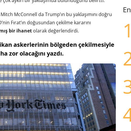
ne çok aykırı bir yaklaşımda bulunduğunu belirtti.
En
 Mitch McConnell da Trump’ın bu yaklaşımını doğru
D’nin Fırat’ın doğusundan çekilme kararını
mış bir ihanet
olarak değerlendirdi.
kan askerlerinin bölgeden çekilmesiyle
ha zor olacağını yazdı.