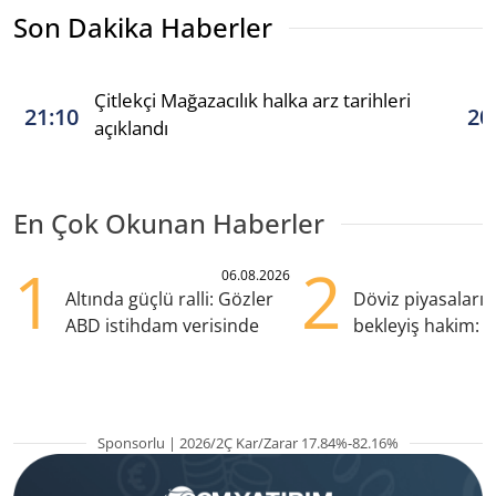
Son Dakika Haberler
Çitlekçi Mağazacılık halka arz tarihleri
21:10
20
açıklandı
En Çok Okunan Haberler
1
2
06.08.2026
Altında güçlü ralli: Gözler
Döviz piyasaları
ABD istihdam verisinde
bekleyiş hakim: Y
pozisyondan kaçı
Sponsorlu | 2026/2Ç Kar/Zarar 17.84%-82.16%