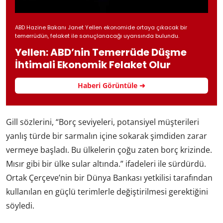
ABD Hazine Bakanı Janet Yellen ekonomide ortaya çıkacak bir
temerrüdün, felaket ile sonuçlanacağı uyarısında bulundu.
Yellen: ABD’nin Temerrüde Düşme
İhtimali Ekonomik Felaket Olur
Haberi Görüntüle ➜
Gill sözlerini, “Borç seviyeleri, potansiyel müşterileri
yanlış türde bir sarmalın içine sokarak şimdiden zarar
vermeye başladı. Bu ülkelerin çoğu zaten borç krizinde.
Mısır gibi bir ülke sular altında.” ifadeleri ile sürdürdü.
Ortak Çerçeve’nin bir Dünya Bankası yetkilisi tarafından
kullanılan en güçlü terimlerle değiştirilmesi gerektiğini
söyledi.