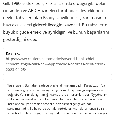
Gill, 1980’lerdeki borç krizi sırasında olduğu gibi dolar
cinsinden ve ABD Hazineleri tarafından desteklenen
devlet tahvilleri olan Brady tahvillerinin çıkarılmasının
bazı eksiklikleri giderebileceğini kaydetti. Bu tahvillerin
büyük ölçüde emekliye ayrıldığını ve bunun başarılarını
gösterdiğini ekledi.
Kaynak:
https://www.reuters.com/markets/world-bank-chief-
economist-gill-calls-new-approaches-address-debt-crisis-
2023-04-25/
Yasal uyarı:
Bu haber sadece bilgilendirme amaçlıdır. Paratic.com’da
yer alan bilgi, yorum ve tavsiyeler yatırım danışmanlığı kapsamında
değildir. Yatırım danışmanlığı hizmeti, aracı kurumlar, portföy yönetim
şirketleri ve mevduat kabul etmeyen bankalar ile müşteri arasında
imzalanacak yatırım danışmanlığı sözleşmesi çerçevesinde
sunulmaktadır. Bu haberde yer alan görüşler, mali durumunuz ile risk
ve getiri tercihinize uygun olmayabilir. Bu nedenle yalnızca burada yer