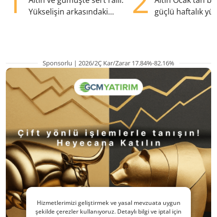
1
2
Altın ve gümüşte sert ralli:
Altın Ocak'tan b
Yükselişin arkasındaki
güçlü haftalık yük
kritik etkenler
hazırlanıyor
Sponsorlu | 2026/2Ç Kar/Zarar 17.84%-82.16%
Hizmetlerimizi geliştirmek ve yasal mevzuata uygun
şekilde çerezler kullanıyoruz. Detaylı bilgi ve iptal için