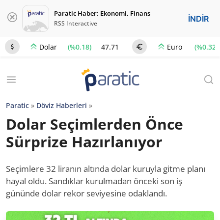
Paratic Haber: Ekonomi, Finans
İNDİR
RSS Interactive
(%0.18)
47.71
(%0.32)
Dolar
Euro
Paratic
»
Döviz Haberleri
»
Dolar Seçimlerden Önce
Sürprize Hazırlanıyor
Seçimlere 32 liranın altında dolar kuruyla gitme planı
hayal oldu. Sandıklar kurulmadan önceki son iş
gününde dolar rekor seviyesine odaklandı.