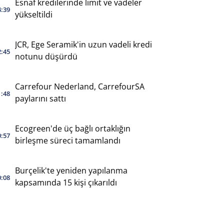
Esnaf kredilerinde limit ve vadeler
4:39
yükseltildi
JCR, Ege Seramik'in uzun vadeli kredi
2:45
notunu düşürdü
Carrefour Nederland, CarrefourSA
1:48
paylarını sattı
Ecogreen'de üç bağlı ortaklığın
0:57
birleşme süreci tamamlandı
Burçelik'te yeniden yapılanma
0:08
kapsamında 15 kişi çıkarıldı