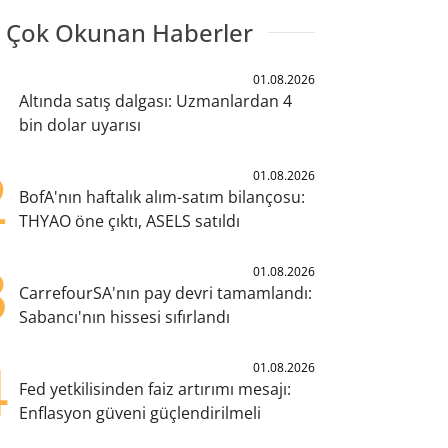
 Çok Okunan Haberler
1
01.08.2026
Altında satış dalgası: Uzmanlardan 4
bin dolar uyarısı
2
01.08.2026
BofA'nın haftalık alım-satım bilançosu:
THYAO öne çıktı, ASELS satıldı
3
01.08.2026
CarrefourSA'nın pay devri tamamlandı:
Sabancı'nın hissesi sıfırlandı
4
01.08.2026
Fed yetkilisinden faiz artırımı mesajı:
Enflasyon güveni güçlendirilmeli