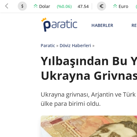
(%0.06)
47.54
Dolar
Euro
HABERLER
RE
Paratic
»
Döviz Haberleri
»
Yılbaşından Bu 
Ukrayna Grivnas
Ukrayna grivnası, Arjantin ve Türk 
ülke para birimi oldu.