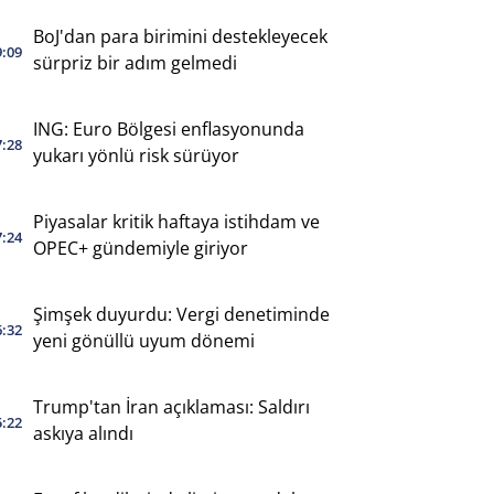
BoJ'dan para birimini destekleyecek
9:09
sürpriz bir adım gelmedi
ING: Euro Bölgesi enflasyonunda
7:28
yukarı yönlü risk sürüyor
Piyasalar kritik haftaya istihdam ve
7:24
OPEC+ gündemiyle giriyor
Şimşek duyurdu: Vergi denetiminde
6:32
yeni gönüllü uyum dönemi
Trump'tan İran açıklaması: Saldırı
5:22
askıya alındı