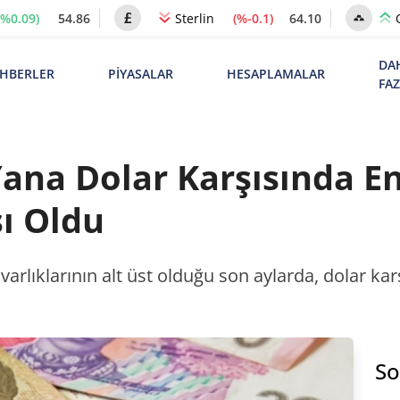
(%0.09)
54.86
(%-0.1)
64.10
Sterlin
DA
HBERLER
PİYASALAR
HESAPLAMALAR
FA
Yana Dolar Karşısında E
ı Oldu
varlıklarının alt üst olduğu son aylarda, dolar ka
So