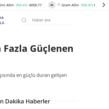
(%0.41)
4058.77
(%0.47)
6204.34
Ons Altın
Gram Altın
HA
ZLA
n Fazla Güçlenen
rşısında en güçlü duran gelişen
n Dakika Haberler