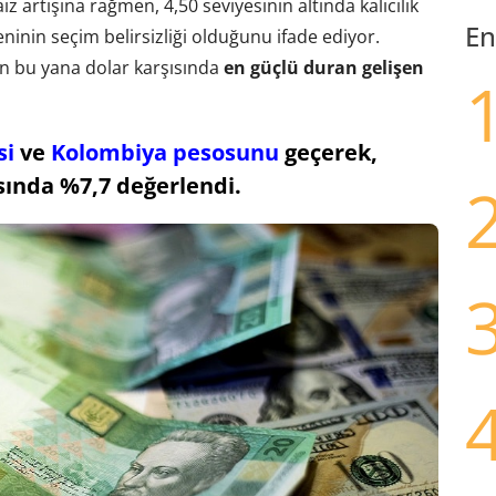
 artışına rağmen, 4,50 seviyesinin altında kalıcılık
En
nin seçim belirsizliği olduğunu ifade ediyor.
an bu yana dolar karşısında
en güçlü duran gelişen
si
ve
Kolombiya pesosunu
geçerek,
sında %7,7 değerlendi.