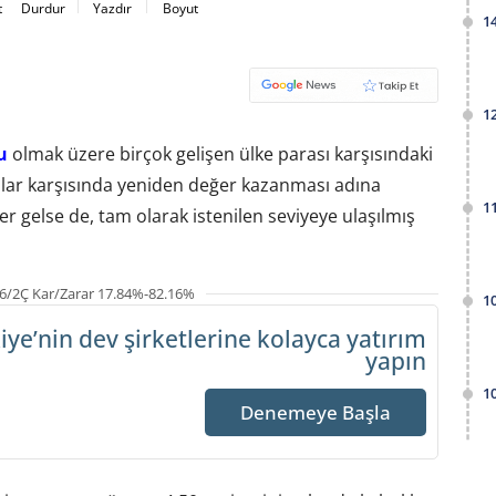
t
Durdur
Yazdır
Boyut
1
1
u
olmak üzere birçok gelişen ülke parası karşısındaki
dolar karşısında yeniden değer kazanması adına
1
 gelse de, tam olarak istenilen seviyeye ulaşılmış
6/2Ç Kar/Zarar 17.84%-82.16%
1
iye’nin dev şirketlerine
kolayca yatırım
yapın
1
Denemeye Başla