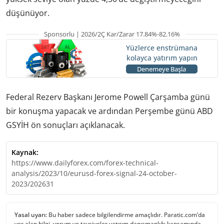
düşünüyor.
Sponsorlu | 2026/2Ç Kar/Zarar 17.84%-82.16%
Yüzlerce enstrümana
kolayca yatırım yapın
Denemeye Başla
Federal Rezerv Başkanı Jerome Powell Çarşamba günü
bir konuşma yapacak ve ardından Perşembe günü ABD
GSYİH ön sonuçları açıklanacak.
Kaynak:
https://www.dailyforex.com/forex-technical-
analysis/2023/10/eurusd-forex-signal-24-october-
2023/202631
Yasal uyarı:
Bu haber sadece bilgilendirme amaçlıdır. Paratic.com’da
yer alan bilgi, yorum ve tavsiyeler yatırım danışmanlığı kapsamında