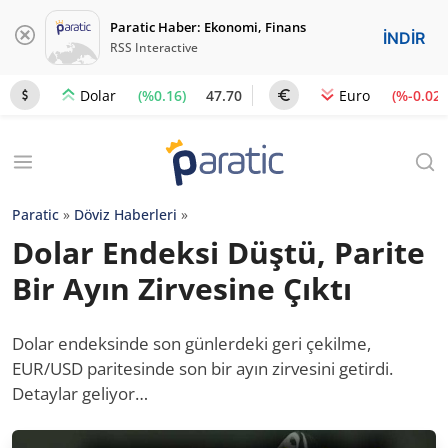
Paratic Haber: Ekonomi, Finans
İNDİR
RSS Interactive
(%0.16)
47.70
(%-0.02)
Dolar
Euro
Paratic
»
Döviz Haberleri
»
Dolar Endeksi Düştü, Parite
Bir Ayın Zirvesine Çıktı
Dolar endeksinde son günlerdeki geri çekilme,
EUR/USD paritesinde son bir ayın zirvesini getirdi.
Detaylar geliyor…