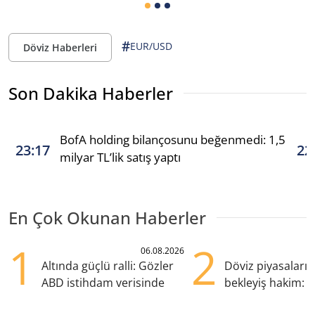
#
EUR/USD
Döviz Haberleri
Son Dakika Haberler
BofA holding bilançosunu beğenmedi: 1,5
23:17
22
milyar TL’lik satış yaptı
En Çok Okunan Haberler
1
2
06.08.2026
Altında güçlü ralli: Gözler
Döviz piyasaları
ABD istihdam verisinde
bekleyiş hakim: Y
pozisyondan kaçı