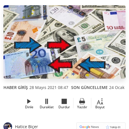
HABER GİRİŞ
28 Mayıs 2021 08:47
SON GÜNCELLEME
24 Ocak 2
Dinle
Duraklat
Durdur
Yazdır
Boyut
Hatice Biçer