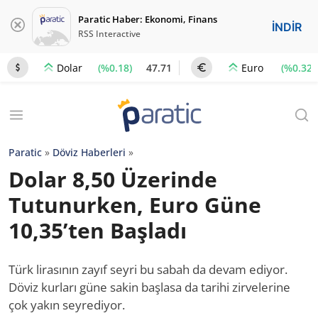
Paratic Haber: Ekonomi, Finans
İNDİR
RSS Interactive
(%0.18)
47.71
(%0.32)
Dolar
Euro
Paratic
»
Döviz Haberleri
»
Dolar 8,50 Üzerinde
Tutunurken, Euro Güne
10,35’ten Başladı
Türk lirasının zayıf seyri bu sabah da devam ediyor.
Döviz kurları güne sakin başlasa da tarihi zirvelerine
çok yakın seyrediyor.