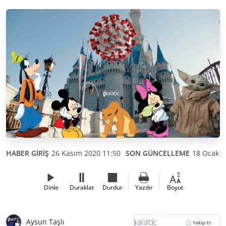
HABER GİRİŞ
26 Kasım 2020 11:50
SON GÜNCELLEME
18 Ocak 2
Dinle
Duraklat
Durdur
Yazdır
Boyut
Aysun Taşlı