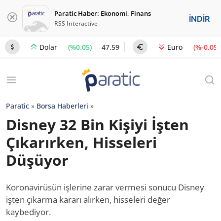
Paratic Haber: Ekonomi, Finans
İNDİR
RSS Interactive
(%0.05)
47.59
(%-0.05)
Dolar
Euro
Paratic
»
Borsa Haberleri
»
Disney 32 Bin Kişiyi İşten
Çıkarırken, Hisseleri
Düşüyor
Koronavirüsün işlerine zarar vermesi sonucu Disney
işten çıkarma kararı alırken, hisseleri değer
kaybediyor.