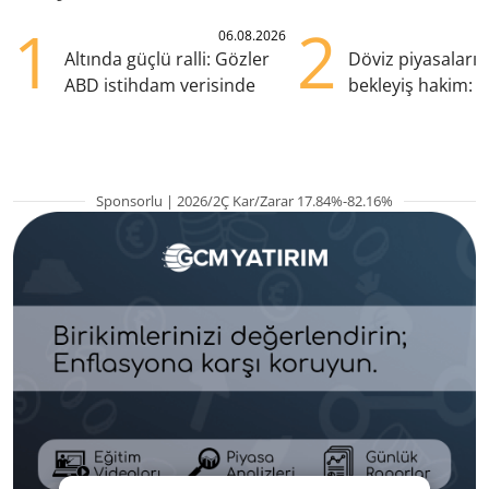
1
2
06.08.2026
Altında güçlü ralli: Gözler
Döviz piyasaları
ABD istihdam verisinde
bekleyiş hakim: Y
pozisyondan kaçı
Sponsorlu | 2026/2Ç Kar/Zarar 17.84%-82.16%