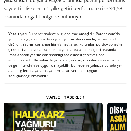
yılbaşından bu yana %3,08 oranında pozitif performans
kaydetti. Hisselerin 1 yıllık getiri performansı ise %1,58
oranında negatif bölgede bulunuyor.
Yasal uyarı:
Bu haber sadece bilgilendirme amaçlıdır. Paratic.com’da
yer alan bilgi, yorum ve tavsiyeler yatırım danışmanlığı kapsamında
değildir. Yatırım danışmanlığı hizmeti, aracı kurumlar, portföy yönetim
şirketleri ve mevduat kabul etmeyen bankalar ile müşteri arasında
imzalanacak yatırım danışmanlığı sözleşmesi çerçevesinde
sunulmaktadır. Bu haberde yer alan görüşler, mali durumunuz ile risk
ve getiri tercihinize uygun olmayabilir. Bu nedenle yalnızca burada yer
alan bilgilere dayanarak yatırım kararı verilmesi uygun
sonuçlar doğurmayabilir.
MANŞET HABERLERI