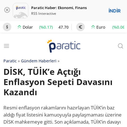
Paratic Haber: Ekonomi, Finans
İNDİR
RSS Interactive
(%0.17)
47.70
(%0.06)
Dolar
Euro
Paratic
»
Gündem Haberleri
»
DİSK, TÜİK’e Açtığı
Enflasyon Sepeti Davasını
Kazandı
Resmi enflasyon rakamlarını hazırlayan TÜİK’in baz
aldığı fiyat listesini kamuoyuyla paylaşmaması üzerine
DİSK mahkemeye gitti. Son açıklamada, TÜİK’in davayı