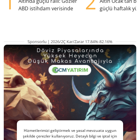
1
2
Altında güçlü ralli: Gözler
Altın Ocak'tan b
ABD istihdam verisinde
güçlü haftalık yük
hazırlanıyor
Sponsorlu | 2026/2Ç Kar/Zarar 17.84%-82.16%
Hizmetlerimizi geliştirmek ve yasal mevzuata uygun
şekilde çerezler kullanıyoruz. Detaylı bilgi ve iptal için