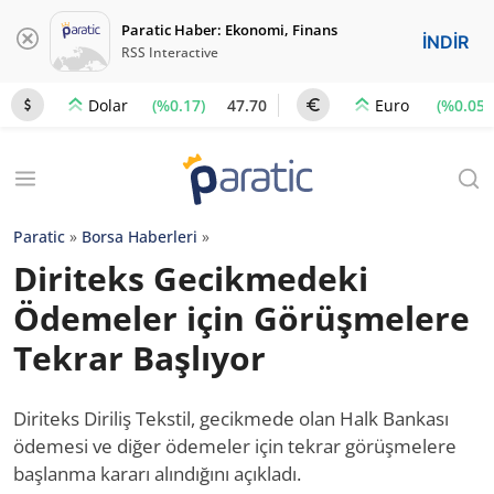
Paratic Haber: Ekonomi, Finans
İNDİR
RSS Interactive
(%0.17)
47.70
(%0.05)
Dolar
Euro
Paratic
»
Borsa Haberleri
»
Diriteks Gecikmedeki
Ödemeler için Görüşmelere
Tekrar Başlıyor
Diriteks Diriliş Tekstil, gecikmede olan Halk Bankası
ödemesi ve diğer ödemeler için tekrar görüşmelere
başlanma kararı alındığını açıkladı.