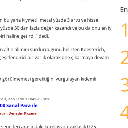
En
n bu yana kıymetli metal yüzde 3 arttı ve hisse
ın yüzde 30’dan fazla değer kazandı ve bu da onu en iyi
i haline getirdi.” dedi.
 altın alımını sürdürdüğünü belirten Koesterich,
n çeşitlendirici bir varlık olarak öne çıkarmaya devam
ak görülmemesi gerektiğini vurgulayan kıdemli
6/2Ç Kar/Zarar 17.84%-82.16%
0$ Sanal Para ile
madan Deneyim Kazanın
 senetleri arasındaki korelasyon yaklaşık 0,25