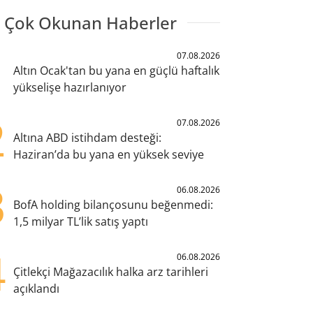
 Çok Okunan Haberler
1
07.08.2026
Altın Ocak'tan bu yana en güçlü haftalık
yükselişe hazırlanıyor
2
07.08.2026
Altına ABD istihdam desteği:
Haziran’da bu yana en yüksek seviye
3
06.08.2026
BofA holding bilançosunu beğenmedi:
1,5 milyar TL’lik satış yaptı
4
06.08.2026
Çitlekçi Mağazacılık halka arz tarihleri
açıklandı