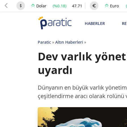
(%0.18)
47.71
Dolar
Euro
HABERLER
RE
Paratic
»
Altın Haberleri
»
Dev varlık yöneti
uyardı
Dünyanın en büyük varlık yönetim 
çeşitlendirme aracı olarak rolünü 