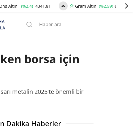
(%2.4)
4341.81
(%2.59)
6660.55
Ons Altın
Gram Altın
HA
ZLA
rken borsa için
sarı metalin 2025'te önemli bir
n Dakika Haberler