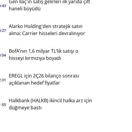
Gen İlaç'ın satış gelirleri ilk yarıda çift
0:43
haneli büyüdü
Alarko Holding'den stratejik satın
0:27
alma: Carrier hisseleri devralınıyor
BofA’nın 1,6 milyar TL’lik satışı o
3:04
hisseyi kırmızıya boyadı
EREGL için 2Ç26 bilanço sonrası
2:31
açıklanan hedef fiyatlar
Halkbank (HALKB) ikincil halka arz için
1:55
düğmeye bastı