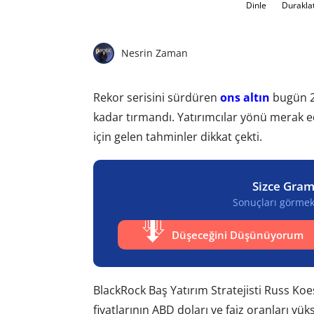
Dinle
Durakla
Nesrin Zaman
Rekor serisini sürdüren
ons altın
bugün 28
kadar tırmandı. Yatırımcılar yönü merak 
için gelen tahminler dikkat çekti.
Sizce Gram
Sonuçları görmek 
Düşeceğini Düşünüyorum
BlackRock Baş Yatırım Stratejisti Russ Koe
fiyatlarının ABD doları ve faiz oranları 