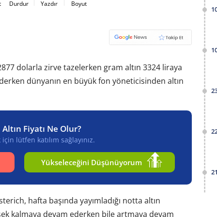
t
Durdur
Yazdır
Boyut
1
1
77 dolarla zirve tazelerken gram altın 3324 liraya
ederken dünyanın en büyük fon yöneticisinden altın
2
 Altın Fiyatı Ne Olur?
2
için lütfen katılım sağlayınız.
Yükseleceğini Düşünüyorum
2
sterich, hafta başında yayımladığı notta altın
yüksek kalmaya devam ederken bile artmaya devam