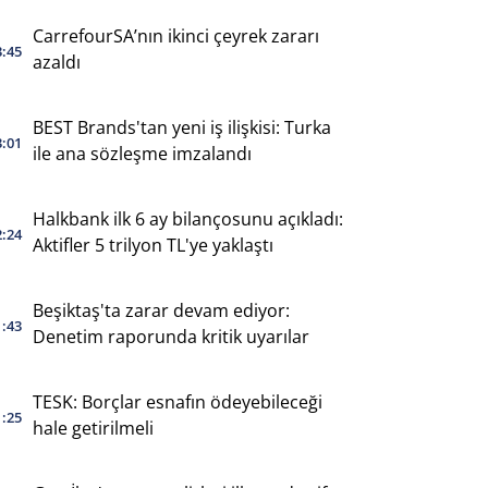
CarrefourSA’nın ikinci çeyrek zararı
3:45
azaldı
BEST Brands'tan yeni iş ilişkisi: Turka
3:01
ile ana sözleşme imzalandı
Halkbank ilk 6 ay bilançosunu açıkladı:
2:24
Aktifler 5 trilyon TL'ye yaklaştı
Beşiktaş'ta zarar devam ediyor:
1:43
Denetim raporunda kritik uyarılar
TESK: Borçlar esnafın ödeyebileceği
1:25
hale getirilmeli