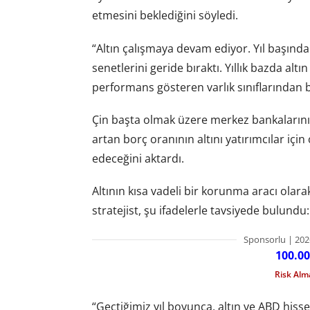
etmesini beklediğini söyledi.
“Altın çalışmaya devam ediyor. Yıl başında
senetlerini geride bıraktı. Yıllık bazda alt
performans gösteren varlık sınıflarından bir
Çin başta olmak üzere merkez bankalarının
artan borç oranının altını yatırımcılar içi
edeceğini aktardı.
Altının kısa vadeli bir korunma aracı olar
stratejist, şu ifadelerle tavsiyede bulundu:
Sponsorlu | 202
100.00
Risk Al
“Geçtiğimiz yıl boyunca, altın ve ABD hisse