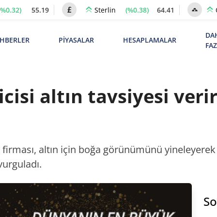
(%0.32)
55.19
(%0.38)
64.41
Sterlin
DA
HBERLER
PİYASALAR
HESAPLAMALAR
FA
cisi altın tavsiyesi veri
firması, altın için boğa görünümünü yineleyerek 
vurguladı.
So