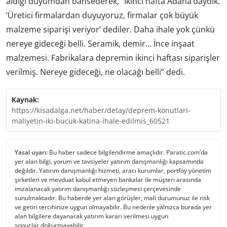
aldığı duyumdan bahsederek, “İkinci hafta Adana’daydık.
‘Üretici firmalardan duyuyoruz, firmalar çok büyük
malzeme siparişi veriyor’ dediler. Daha ihale yok çünkü
nereye gideceği belli. Seramik, demir… İnce inşaat
malzemesi. Fabrikalara depremin ikinci haftası siparişler
verilmiş. Nereye gideceği, ne olacağı belli” dedi.
Kaynak:
https://kisadalga.net/haber/detay/deprem-konutlari-
maliyetin-iki-bucuk-katina-ihale-edilmis_60521
Yasal uyarı:
Bu haber sadece bilgilendirme amaçlıdır. Paratic.com’da
yer alan bilgi, yorum ve tavsiyeler yatırım danışmanlığı kapsamında
değildir. Yatırım danışmanlığı hizmeti, aracı kurumlar, portföy yönetim
şirketleri ve mevduat kabul etmeyen bankalar ile müşteri arasında
imzalanacak yatırım danışmanlığı sözleşmesi çerçevesinde
sunulmaktadır. Bu haberde yer alan görüşler, mali durumunuz ile risk
ve getiri tercihinize uygun olmayabilir. Bu nedenle yalnızca burada yer
alan bilgilere dayanarak yatırım kararı verilmesi uygun
sonuçlar doğurmayabilir.