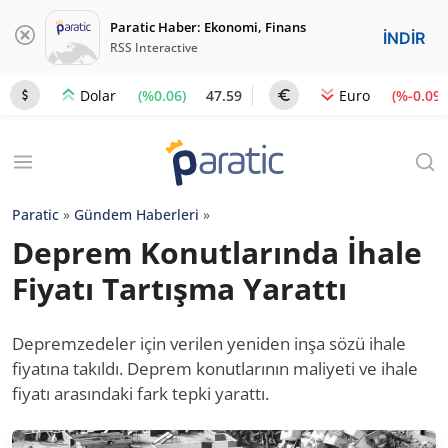
Paratic Haber: Ekonomi, Finans
İNDİR
RSS Interactive
(%0.06)
47.59
(%-0.09)
Dolar
Euro
Paratic
»
Gündem Haberleri
»
Deprem Konutlarında İhale
Fiyatı Tartışma Yarattı
Depremzedeler için verilen yeniden inşa sözü ihale
fiyatına takıldı. Deprem konutlarının maliyeti ve ihale
fiyatı arasındaki fark tepki yarattı.