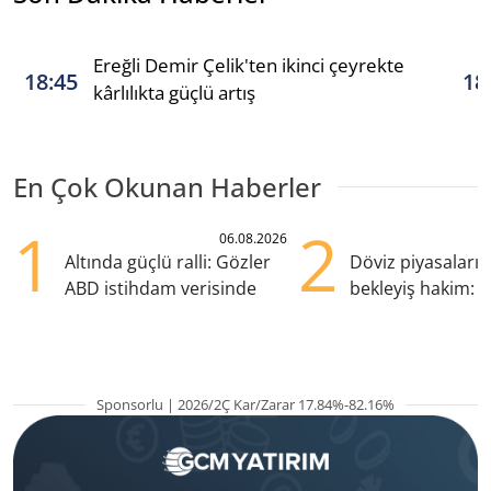
Ereğli Demir Çelik'ten ikinci çeyrekte
18:45
18
kârlılıkta güçlü artış
En Çok Okunan Haberler
1
2
06.08.2026
Altında güçlü ralli: Gözler
Döviz piyasaları
ABD istihdam verisinde
bekleyiş hakim: Y
pozisyondan kaçı
Sponsorlu | 2026/2Ç Kar/Zarar 17.84%-82.16%