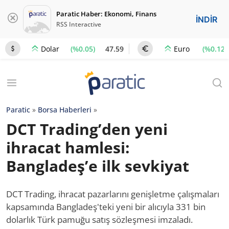
Paratic Haber: Ekonomi, Finans
İNDİR
RSS Interactive
(%0.05)
47.59
(%0.12)
Dolar
Euro
Paratic
»
Borsa Haberleri
»
DCT Trading’den yeni
ihracat hamlesi:
Bangladeş’e ilk sevkiyat
DCT Trading, ihracat pazarlarını genişletme çalışmaları
kapsamında Bangladeş'teki yeni bir alıcıyla 331 bin
dolarlık Türk pamuğu satış sözleşmesi imzaladı.