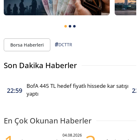
#
DCTTR
Borsa Haberleri
Son Dakika Haberler
BofA 445 TL hedef fiyatlı hissede kar satışı
22:59
22
yaptı
En Çok Okunan Haberler
04.08.2026