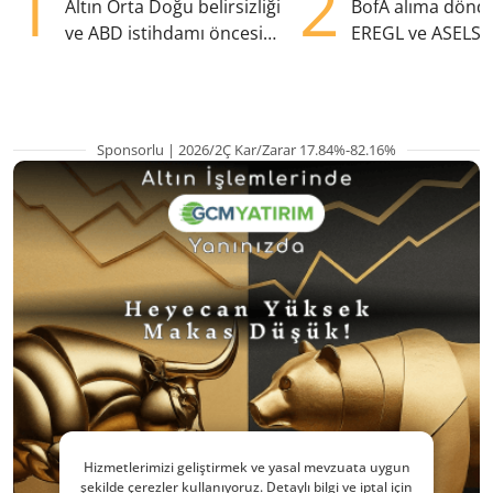
1
2
Altın Orta Doğu belirsizliği
BofA alıma dönd
ve ABD istihdamı öncesi
EREGL ve ASELS 
yükselişte
eklendi
Sponsorlu | 2026/2Ç Kar/Zarar 17.84%-82.16%
Hizmetlerimizi geliştirmek ve yasal mevzuata uygun
şekilde çerezler kullanıyoruz. Detaylı bilgi ve iptal için