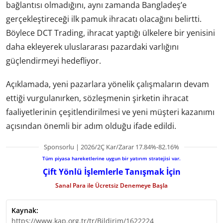
bağlantısı olmadığını, aynı zamanda Bangladeş’e
gerçekleştireceği ilk pamuk ihracatı olacağını belirtti.
Böylece DCT Trading, ihracat yaptığı ülkelere bir yenisini
daha ekleyerek uluslararası pazardaki varlığını
güçlendirmeyi hedefliyor.
Açıklamada, yeni pazarlara yönelik çalışmaların devam
ettiği vurgulanırken, sözleşmenin şirketin ihracat
faaliyetlerinin çeşitlendirilmesi ve yeni müşteri kazanımı
açısından önemli bir adım olduğu ifade edildi.
Sponsorlu | 2026/2Ç Kar/Zarar 17.84%-82.16%
Tüm piyasa hareketlerine uygun bir yatırım stratejisi var.
Çift Yönlü İşlemlerle Tanışmak İçin
Sanal Para ile Ücretsiz Denemeye Başla
Kaynak:
https://www.kap.org.tr/tr/Bildirim/1622224