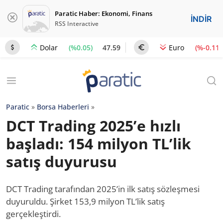
Paratic Haber: Ekonomi, Finans
İNDİR
RSS Interactive
(%0.05)
47.59
(%-0.11)
Dolar
Euro
Paratic
»
Borsa Haberleri
»
DCT Trading 2025’e hızlı
başladı: 154 milyon TL’lik
satış duyurusu
DCT Trading tarafından 2025’in ilk satış sözleşmesi
duyuruldu. Şirket 153,9 milyon TL’lik satış
gerçekleştirdi.