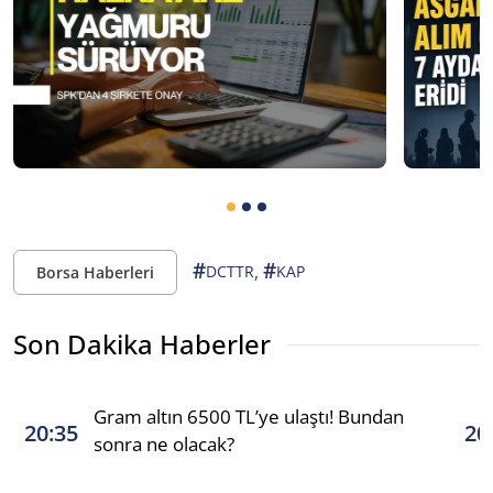
#
#
,
DCTTR
KAP
Borsa Haberleri
Son Dakika Haberler
Gram altın 6500 TL’ye ulaştı! Bundan
20:35
20
sonra ne olacak?